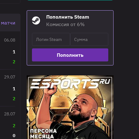
Пополнить Steam
 матчи
Комиссия от 6%
06.08
1
Пополнить
2
29.07
1
2
28.07
2
0