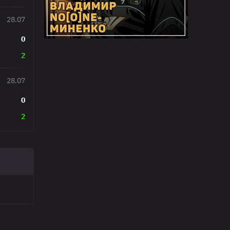
28.07
0
2
28.07
0
2