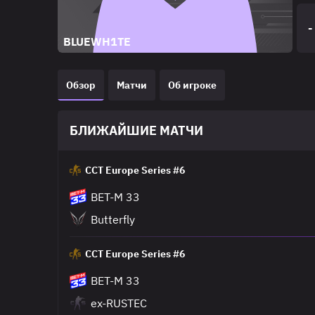
-
BLUEWH1TE
Обзор
Матчи
Об игроке
БЛИЖАЙШИЕ МАТЧИ
CCT Europe Series #6
BET-M 33
Butterfly
CCT Europe Series #6
BET-M 33
ex-RUSTEC