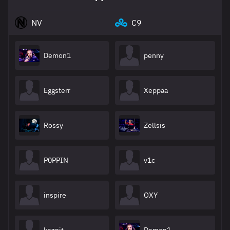
NV
C9
Demon1
penny
Eggsterr
Xeppaa
Rossy
Zellsis
P0PPIN
v1c
inspire
OXY