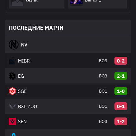
keznit
Demon1
ПОСЛЕДНИЕ МАТЧИ
NV
MIBR
0-2
BO3
EG
2-1
BO3
SGE
1-0
BO1
BXL ZOO
0-1
BO1
SEN
1-2
BO3