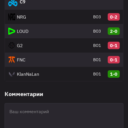
C9
NRG
0-2
BO3
LOUD
2-0
BO3
G2
0-1
BO1
FNC
0-1
BO1
KlanNaLan
1-0
BO1
Комментарии