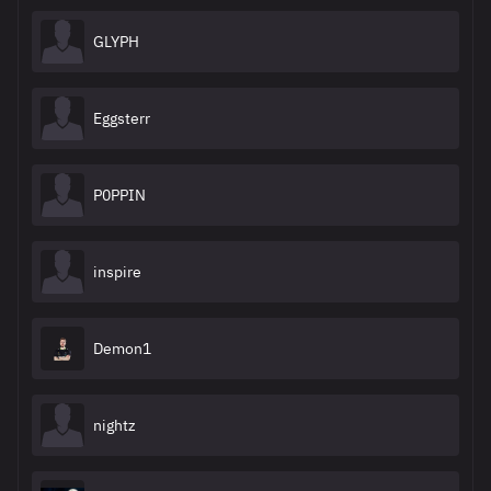
GLYPH
Eggsterr
P0PPIN
inspire
Demon1
nightz