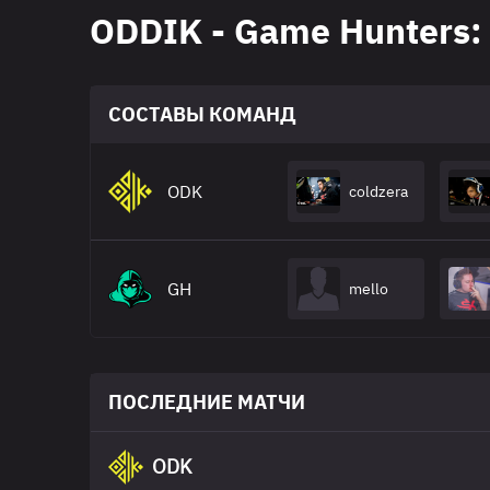
ODDIK - Game Hunters:
СОСТАВЫ КОМАНД
ODK
coldzera
GH
mello
ПОСЛЕДНИЕ МАТЧИ
ODK