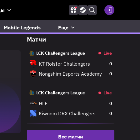
ды
Mobile Legends
Еще
Матчи
LCK Challengers League
Live
KT Rolster Challengers
0
Nongshim Esports Academy
0
LCK Challengers League
Live
HLE
0
Kiwoom DRX Challengers
0
Все матчи