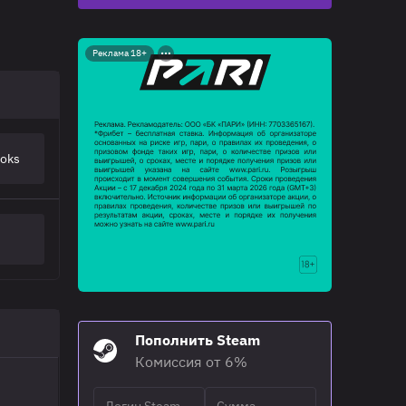
Реклама 18+
loks
Пополнить Steam
Комиссия от 6%