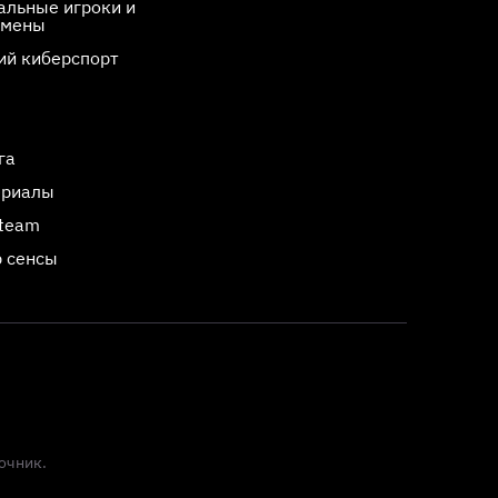
льные игроки и
смены
ий киберспорт
га
ериалы
Steam
 сенсы
очник.