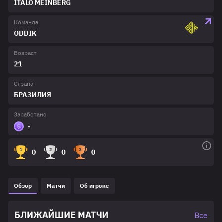
ITALO MEINBERG
Команда
ODDIK
Возраст
21
Страна
БРАЗИЛИЯ
Заработано
-
0
0
0
Обзор
Матчи
Об игроке
БЛИЖАЙШИЕ МАТЧИ
Все