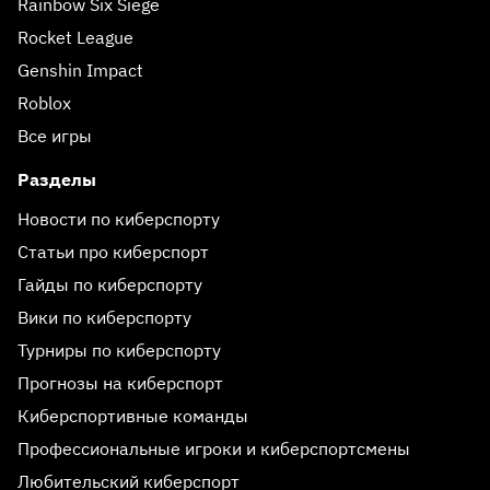
Rainbow Six Siege
Rocket League
Genshin Impact
Roblox
Все игры
Разделы
Новости по киберспорту
Статьи про киберспорт
Гайды по киберспорту
Вики по киберспорту
Турниры по киберспорту
Прогнозы на киберспорт
Киберспортивные команды
Профессиональные игроки и киберспортсмены
Любительский киберспорт