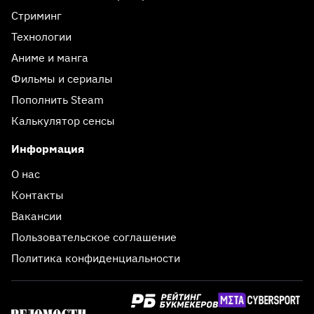
Стриминг
Технологии
Аниме и манга
Фильмы и сериалы
Пополнить Steam
Калькулятор сенсы
Информация
О нас
Контакты
Вакансии
Пользовательское соглашение
Политика конфиденциальности