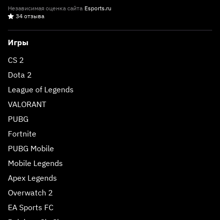
Независимая оценка сайта
Esports.ru
34 отзыва
Игры
CS 2
Dota 2
League of Legends
VALORANT
PUBG
Fortnite
PUBG Mobile
Mobile Legends
Apex Legends
Overwatch 2
EA Sports FC