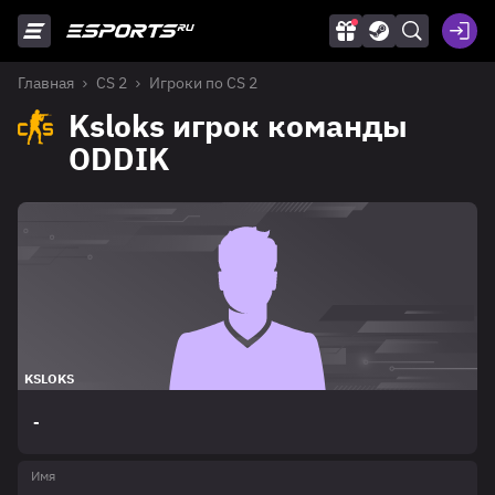
Главная
CS 2
Игроки по CS 2
Ksloks игрок команды
ODDIK
KSLOKS
-
Имя