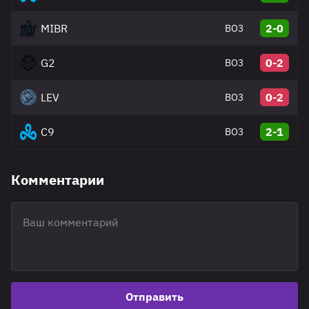
MIBR
2-0
BO3
G2
0-2
BO3
LEV
0-2
BO3
C9
2-1
BO3
Комментарии
Отправить