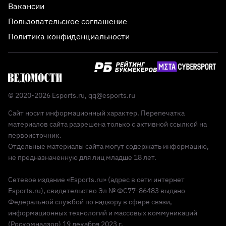
Вакансии
Пользовательское соглашение
Политика конфиденциальности
© 2020-2026 Esports.ru,
qq@esports.ru
Сайт носит информационный характер. Перепечатка
материалов сайта разрешена только с активной ссылкой на
первоисточник.
Отдельные материалы сайта могут содержать информацию,
не предназначенную для лиц младше 18 лет.
Сетевое издание «Esports.ru» (адрес в сети интернет
Esports.ru), свидетельство Эл № ФС77-86483 выдано
Федеральной службой по надзору в сфере связи,
информационных технологий и массовых коммуникаций
(Роскомнадзор) 19 декабря 2023 г.