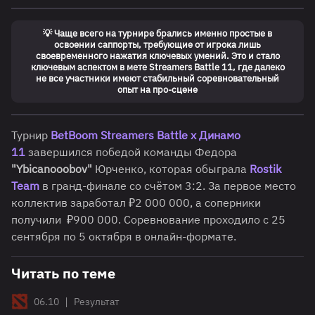
💡 Чаще всего на турнире брались именно простые в
освоении саппорты, требующие от игрока лишь
своевременного нажатия ключевых умений. Это и стало
ключевым аспектом в мете Streamers Battle 11, где далеко
не все участники имеют стабильный соревновательный
опыт на про-сцене
Турнир
BetBoom Streamers Battle x Динамо
11
завершился победой команды Федора
"
Ybicanooobov
"
Юрченко, которая обыграла
Rostik
Team
в гранд-финале со счётом 3:2. За первое место
коллектив заработал ₽2 000 000, а соперники
получили ₽900 000. Соревнование проходило с 25
сентября по 5 октября в онлайн-формате.
Читать по теме
|
06.10
Результат