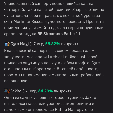
Универсальный саппорт, появлявшийся как на
четвёртой, так и на пятой позиции. Snapfire отлично
чувствовала себя в драфтах с нехваткой урона за
счёт Mortimer Kisses и удобного прокаста. Простота
применения ультимейта сделала героя популярным
среди команд на
BB Streamers Battle
11.
Ogre Magi
(17 игр,
58.82%
винрейт)
Классический саппорт с высоким показателем
живучести. Благодаря Fireblast и Bloodlust герой
приносил ощутимую пользу в любом драфте. Ogre
стал частым выбором за счёт своей надёжности,
простоты в понимании и минимальных требований к
исполнению.
Jakiro
(14 игр,
64.29%
винрейт)
Один из самых успешных героев турнира. Jakiro
выделялся массовым уроном, замедлениями и
надёжным контролем. Ice Path и Macropyre не