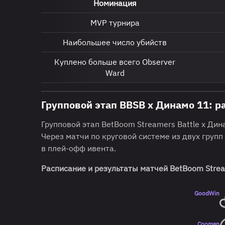
Номинация
MVP турнира
Наибольшее число убийств
Куплено больше всего Observer
Ward
Групповой этап BBSB x Динамо 11: р
Групповой этап BetBoom Streamers Battle x Дин
Через матчи по круговой системе из двух груп
в плей-офф ивента.
Расписание и результаты матчей
BetBoom Strea
GoodWin
Cooman