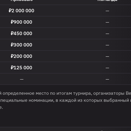
₽2 000 000
—
₽900 000
—
₽450 000
—
₽300 000
—
₽200 000
—
₽125 000
—
—
—
 определенное место по итогам турнира, организаторы B
 специальные номинации, в каждой из которых выбранный 
е.