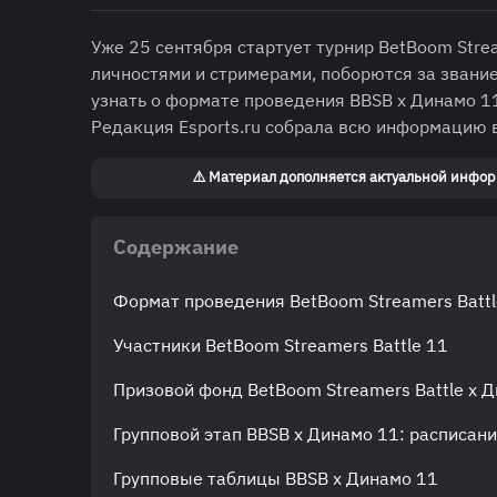
Уже 25 сентября стартует турнир BetBoom Stre
личностями и стримерами, поборются за звани
узнать о формате проведения BBSB x Динамо 11
Редакция Esports.ru собрала всю информацию 
⚠️ Материал дополняется актуальной информ
Содержание
Формат проведения BetBoom Streamers Battl
Участники BetBoom Streamers Battle 11
Призовой фонд BetBoom Streamers Battle x 
Групповой этап BBSB x Динамо 11: расписани
Групповые таблицы BBSB x Динамо 11