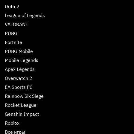
Dota 2
League of Legends
VALORANT
PUBG
Fortnite
PUBG Mobile
Mobile Legends
Apex Legends
Overwatch 2
EA Sports FC
Rainbow Six Siege
Rocket League
Genshin Impact
Roblox
Все игры