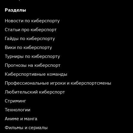
Разделы
Новости по киберспорту
Статьи про киберспорт
Гайды по киберспорту
Вики по киберспорту
Турниры по киберспорту
Прогнозы на киберспорт
Киберспортивные команды
Профессиональные игроки и киберспортсмены
Любительский киберспорт
Стриминг
Технологии
Аниме и манга
Фильмы и сериалы