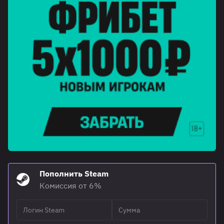
Пополнить Steam
Комиссия от 6%