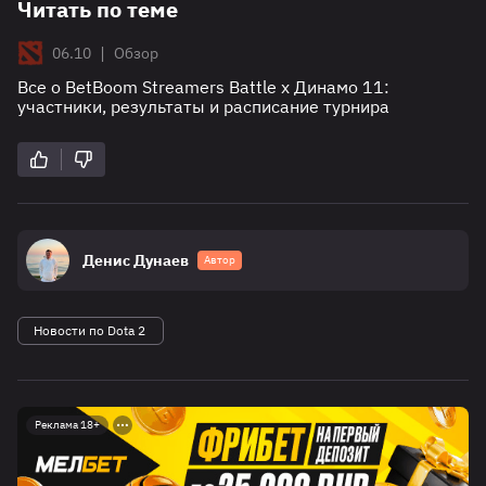
Читать по теме
|
06.10
Обзор
Все о BetBoom Streamers Battle х Динамо 11:
участники, результаты и расписание турнира
Денис Дунаев
Автор
Новости по Dota 2
Реклама 18+