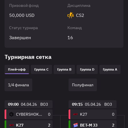
Призовой фонд
Дисциплина
50,000 USD
CS2
Статус турнира
Команд
Завершен
16
Турнирная сетка
Плей-офф
Группа C
Группа B
Группа D
Группа A
1/4 финала
Полуфинал
09:00
04.04.26
BO3
09:15
05.04.26
BO3
CYBERSHOKE Prospects
0
K27
0
K27
2
BET-M 33
2