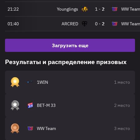
21:22
Younglings
1
-
2
WW Tea
01:40
ARCRED
0
-
2
WW Tea
Загрузить еще
Результаты и распределение призовых
1WIN
1 место
BET-M 33
2 место
WW Team
3 место