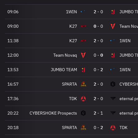
09:06
1WIN
2
-
0
JUMBO T
09:00
K27
0
-
0
Team No
11:38
K27
2
-
0
1WIN
12:00
Team Novaq
0
-
0
JUMBO T
13:53
JUMBO TEAM
0
-
2
1WIN
16:57
SPARTA
2
-
0
CYBERSH
17:36
TDK
2
-
0
eternal 
20:22
CYBERSHOKE Prospects
2
-
1
eternal 
20:18
SPARTA
0
-
2
TDK