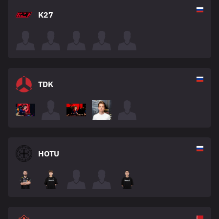
K27
TDK
HOTU