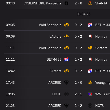
00:40
CYBERSHOKE Prospects
2
-
0
SPARTA
03.04.26
09:05
Void Sentinels
0
-
2
BET-M 33
09:09
5Actors
0
-
2
Nemiga
11:11
Void Sentinels
0
-
2
5Actors
11:11
BET-M 33
1
-
2
Nemiga
14:42
5Actors
0
-
2
BET-M 33
17:43
ARCRED
2
-
0
Younglin
18:05
HOTU
2
-
1
WW Tea
21:23
ARCRED
1
-
2
HOTU