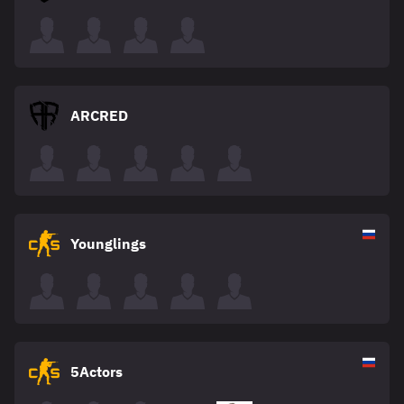
ARCRED
Younglings
5Actors