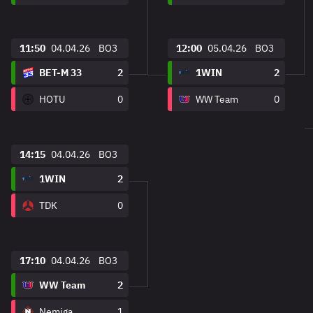
11:50
04.04.26
BO3
12:00
05.04.26
BO3
BET-M 33
2
1WIN
2
HOTU
0
WW Team
0
14:15
04.04.26
BO3
1WIN
2
TDK
0
17:10
04.04.26
BO3
WW Team
2
Nemiga
1