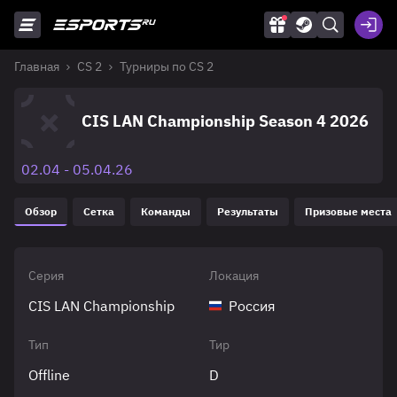
Главная
CS 2
Турниры по CS 2
CIS LAN Championship Season 4 2026
02.04 - 05.04.26
Обзор
Сетка
Команды
Результаты
Призовые места
Серия
Локация
CIS LAN Championship
Россия
Тип
Тир
Offline
D