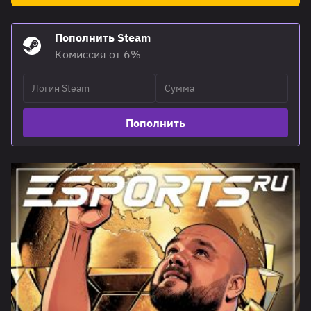
Пополнить Steam
Комиссия от 6%
Пополнить