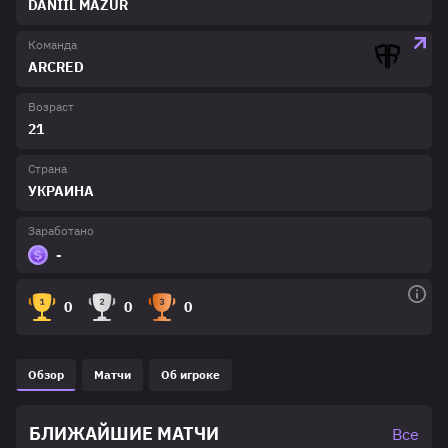
DANIIL MAZUR
Команда
ARCRED
Возраст
21
Страна
УКРАИНА
Заработано
-
0
0
0
Обзор
Матчи
Об игроке
БЛИЖАЙШИЕ МАТЧИ
Все