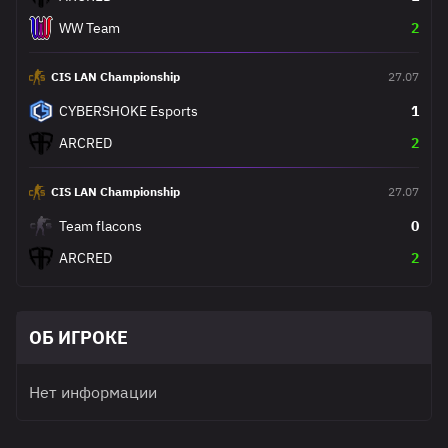
WW Team
2
CIS LAN Championship
27.07
CYBERSHOKE Esports
1
ARCRED
2
CIS LAN Championship
27.07
Team flacons
0
ARCRED
2
ОБ ИГРОКЕ
Нет информации