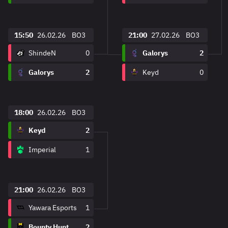
15:50
26.02.26
BO3
21:00
27.02.26
BO3
ShindeN
0
Galorys
2
Galorys
2
Keyd
0
18:00
26.02.26
BO3
Keyd
2
Imperial
1
21:00
26.02.26
BO3
Yawara Esports
1
Bounty Hunters Esports
2