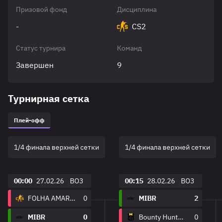
Призовой фонд
Дисциплина
-
CS2
Статус турнира
Команд
Завершен
9
Турнирная сетка
Плей-офф
1/4 финала верхней сетки
1/4 финала верхней сетки
00:00
27.02.26
BO3
00:15
28.02.26
BO3
FOLHA AMARELA
0
MIBR
2
MIBR
0
Bounty Hunters Esports
0