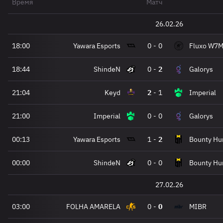
Время
Матч
26.02.26
18:00
Yawara Esports
0
-
0
Fluxo W7
18:44
ShindeN
0
-
2
Galorys
21:04
Keyd
2
-
1
Imperial
21:00
Imperial
0
-
0
Galorys
00:13
Yawara Esports
1
-
2
Bounty Hun
00:00
ShindeN
0
-
0
Bounty Hun
27.02.26
03:00
FOLHA AMARELA
0
-
0
MIBR