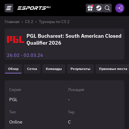
Главная
CS 2
Турниры по CS 2
PGL Bucharest: South American Closed
Qualifier 2026
26.02 - 02.03.26
Обзор
Сетка
Команды
Результаты
Призовые места
Серия
Локация
PGL
-
Тип
Тир
Online
C