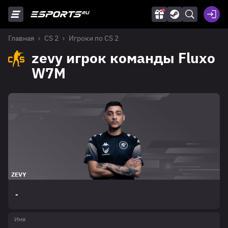
Главная
CS 2
Игроки по CS 2
zevy игрок команды Fluxo
W7M
ZEVY
-
Имя