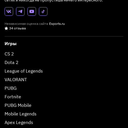
сетях и никогда не пропустишь ничего интересного.
Независимая оценка сайта
Esports.ru
34 отзыва
Игры
CS 2
Dota 2
League of Legends
VALORANT
PUBG
Fortnite
PUBG Mobile
Mobile Legends
Apex Legends