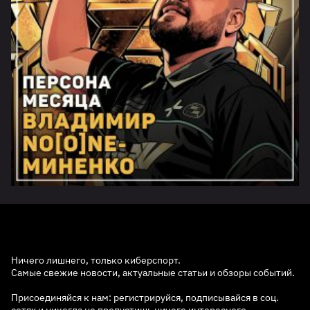
Ничего лишнего, только киберспорт.
Самые свежие новости, актуальные статьи и обзоры событий.
Присоединяйся к нам: регистрируйся, подписывайся в соц.