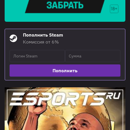
Пополнить Steam
Комиссия от 6%
Пополнить