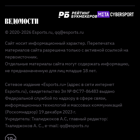
© 2020-2026 Esports.ru,
qq@esports.ru
Сайт носит информационный характер. Перепечатка
материалов сайта разрешена только с активной ссылкой на
первоисточник.
Отдельные материалы сайта могут содержать информацию,
не предназначенную для лиц младше 18 лет.
Сетевое издание «Esports.ru» (адрес в сети интернет
Esports.ru), свидетельство Эл № ФС77-86483 выдано
Федеральной службой по надзору в сфере связи,
информационных технологий и массовых коммуникаций
(Роскомнадзор) 19 декабря 2023 г.
Учредитель: Тхалиджоков А.С, главный редактор:
Тхалиджоков А. С., e-mail: qq@esports.ru