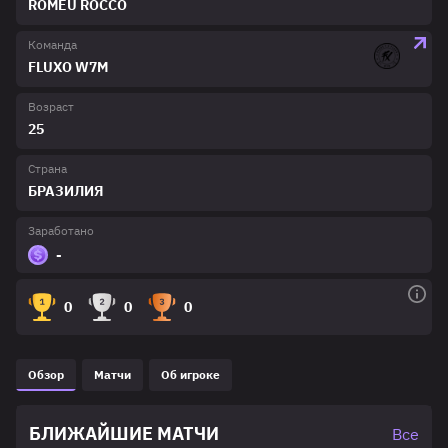
ROMEU ROCCO
Команда
FLUXO W7M
Возраст
25
Страна
БРАЗИЛИЯ
Заработано
-
0
0
0
Обзор
Матчи
Об игроке
БЛИЖАЙШИЕ МАТЧИ
Все