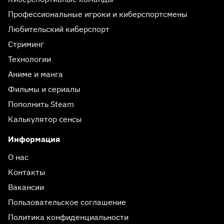
Профессиональные игроки и киберспортсмены
Любительский киберспорт
Стриминг
Технологии
Аниме и манга
Фильмы и сериалы
Пополнить Steam
Калькулятор сенсы
Информация
О нас
Контакты
Вакансии
Пользовательское соглашение
Политика конфиденциальности