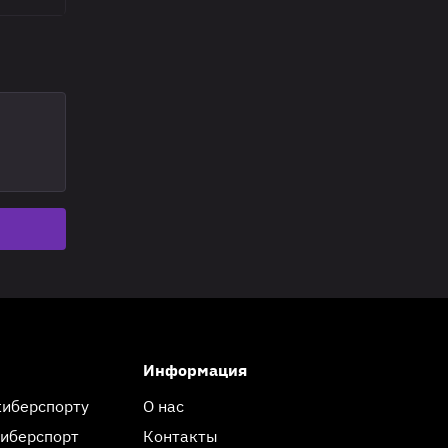
Информация
киберспорту
О нас
киберспорт
Контакты