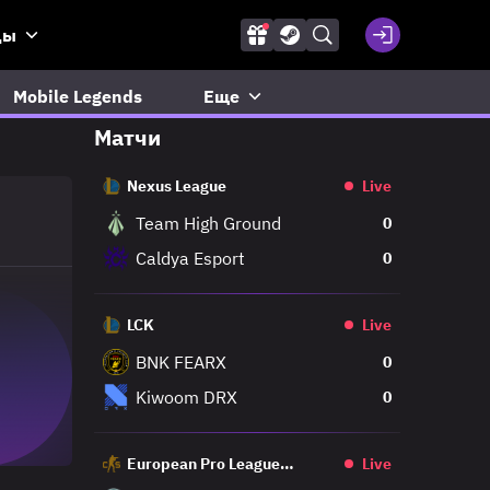
ды
Mobile Legends
Еще
Матчи
Nexus League
Live
Team High Ground
0
Caldya Esport
0
LCK
Live
BNK FEARX
0
Kiwoom DRX
0
European Pro League
Live
Regular