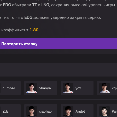
ях
EDG
обыграли
TT
и
LNG
, сохраняя высокий уровень игры.
т на то, что
EDG
должны уверенно закрыть серию.
0, коэффициент
1.80
.
Повторить ставку
climber
Shaoye
ycx
xq
Zdz
xiaohao
Angel
Par