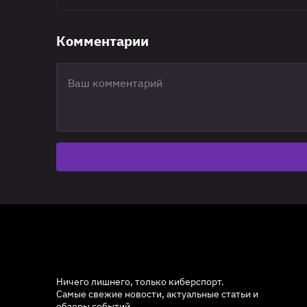
Комментарии
Ничего лишнего, только киберспорт.
Самые свежие новости, актуальные статьи и
обзоры событий.