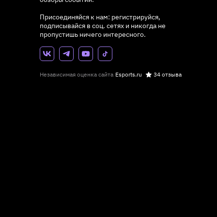
Присоединяйся к нам: регистрируйся,
подписывайся в соц. сетях и никогда не
пропустишь ничего интересного.
Независимая оценка сайта
Esports.ru
34 отзыва