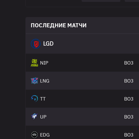
ПОСЛЕДНИЕ МАТЧИ
LGD
NIP
BO3
LNG
BO3
TT
BO3
UP
BO3
EDG
BO3