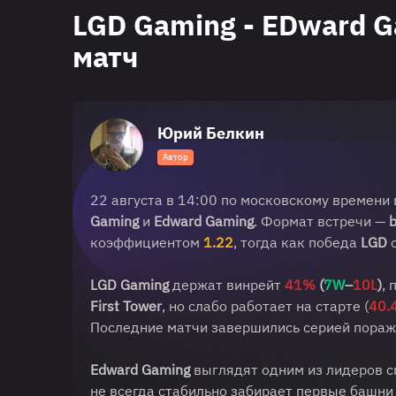
LGD Gaming - EDward G
матч
Юрий Белкин
Автор
22 августа в 14:00 по московскому времени 
Gaming
и
Edward Gaming
. Формат встречи —
b
коэффициентом
1.22
, тогда как победа
LGD
о
LGD Gaming
держат винрейт
41%
(
7W
–
10L
)
,
First Tower
, но слабо работает на старте (
40.
Последние матчи завершились серией пора
Edward Gaming
выглядят одним из лидеров с
не всегда стабильно забирает первые башни 