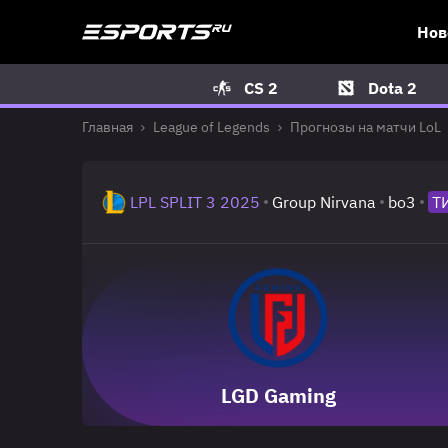
Нов
CS 2
Dota 2
Главная
League of Legends
Прогнозы на матчи LoL
LPL SPLIT 3 2025
Group Nirvana
bo3
Т
LGD Gaming