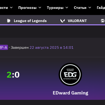
ости
Прогнозы
Турниры
Статьи
Гай
League of Legends
VALORANT
ИР-A
Завершен
22 августа 2025 в 14:01
2
:
0
EDward Gaming