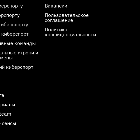
берспорту
Вакансии
ерспорту
Пользовательское
соглашение
киберспорту
Политика
 киберспорт
конфиденциальности
ивные команды
льные игроки и
смены
ий киберспорт
га
ериалы
Steam
 сенсы