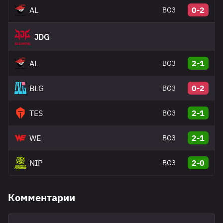
AL
0-2
BO3
JDG
AL
2-1
BO3
BLG
0-2
BO3
TES
2-1
BO3
WE
2-1
BO3
NIP
2-0
BO3
Комментарии