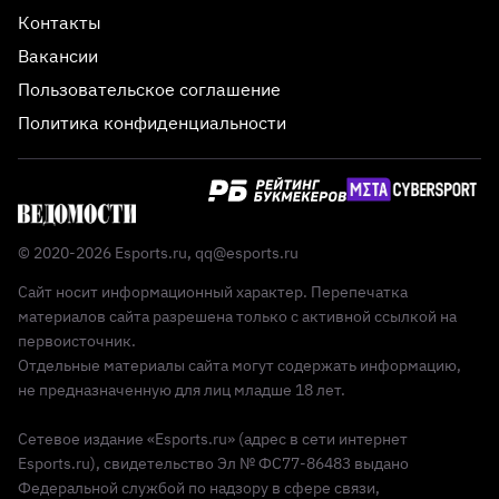
Контакты
Вакансии
Пользовательское соглашение
Политика конфиденциальности
© 2020-2026 Esports.ru,
qq@esports.ru
Сайт носит информационный характер. Перепечатка
материалов сайта разрешена только с активной ссылкой на
первоисточник.
Отдельные материалы сайта могут содержать информацию,
не предназначенную для лиц младше 18 лет.
Сетевое издание «Esports.ru» (адрес в сети интернет
Esports.ru), свидетельство Эл № ФС77-86483 выдано
Федеральной службой по надзору в сфере связи,