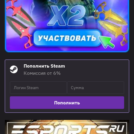
Пополнить Steam
Комиссия от 6%
Пополнить