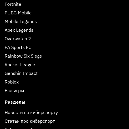
Fortnite
PUBG Mobile
Mobile Legends
Apex Legends
Overwatch 2
EA Sports FC
Rainbow Six Siege
Rocket League
Genshin Impact
Roblox
Все игры
Разделы
Новости по киберспорту
Статьи про киберспорт