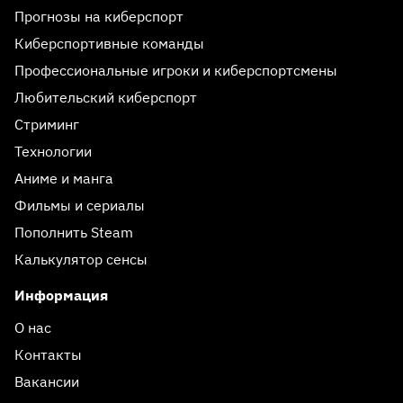
Прогнозы на киберспорт
Киберспортивные команды
Профессиональные игроки и киберспортсмены
Любительский киберспорт
Стриминг
Технологии
Аниме и манга
Фильмы и сериалы
Пополнить Steam
Калькулятор сенсы
Информация
О нас
Контакты
Вакансии