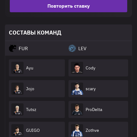
Повторить ставку
СОСТАВЫ КОМАНД
FUR
LEV
Ayu
Cody
Jojo
scary
Tutsz
ProDelta
GUIGO
Zothve