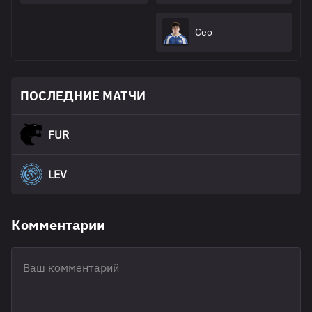
Ceo
ПОСЛЕДНИЕ МАТЧИ
FUR
LEV
Комментарии