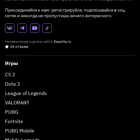
Присоединяйся к нам: регистрируйся, подписывайся в соц.
сетях и никогда не пропустишь ничего интересного.
Независимая оценка сайта
Esports.ru
34 отзыва
Игры
CS 2
Dota 2
League of Legends
VALORANT
PUBG
Fortnite
PUBG Mobile