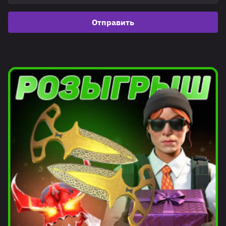
Отправить