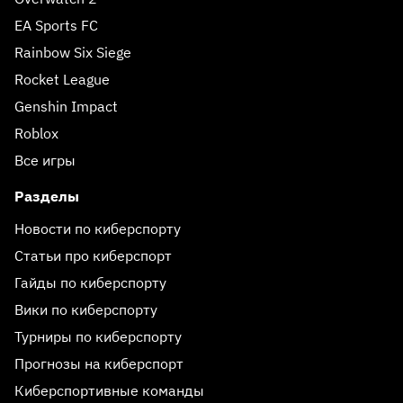
EA Sports FC
Rainbow Six Siege
Rocket League
Genshin Impact
Roblox
Все игры
Разделы
Новости по киберспорту
Статьи про киберспорт
Гайды по киберспорту
Вики по киберспорту
Турниры по киберспорту
Прогнозы на киберспорт
Киберспортивные команды