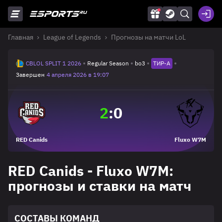
Главная
League of Legends
Прогнозы на матчи LoL
CBLOL SPLIT 1 2026
Regular Season
bo3
ТИР-A
Завершен
4 апреля 2026 в 19:07
2
:
0
RED Canids
Fluxo W7M
RED Canids - Fluxo W7M:
прогнозы и ставки на матч
СОСТАВЫ КОМАНД