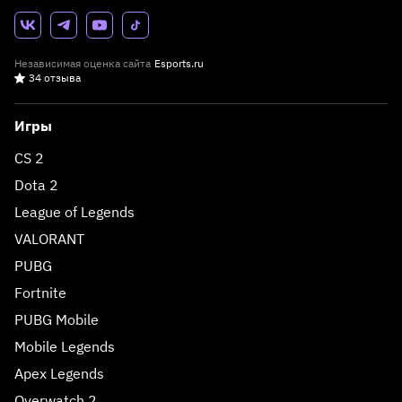
Независимая оценка сайта
Esports.ru
34 отзыва
Игры
CS 2
Dota 2
League of Legends
VALORANT
PUBG
Fortnite
PUBG Mobile
Mobile Legends
Apex Legends
Overwatch 2