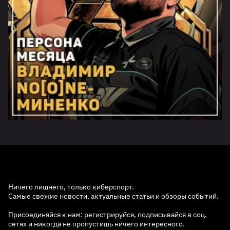
Ничего лишнего, только киберспорт.
Самые свежие новости, актуальные статьи и обзоры событий.
Присоединяйся к нам: регистрируйся, подписывайся в соц.
сетях и никогда не пропустишь ничего интересного.