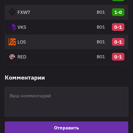
FXW7
1-0
BO1
VKS
0-1
BO1
LOS
0-1
BO1
RED
0-1
BO1
Комментарии
Отправить