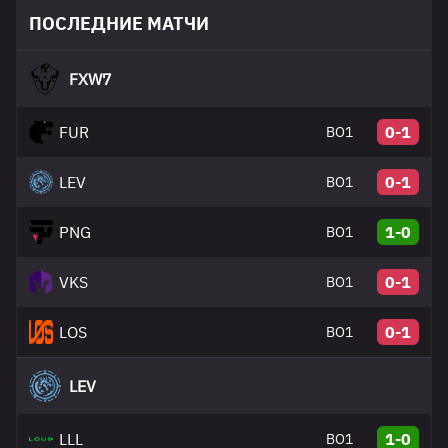
ПОСЛЕДНИЕ МАТЧИ
FXW7
FUR
0-1
BO1
LEV
0-1
BO1
PNG
1-0
BO1
VKS
0-1
BO1
LOS
0-1
BO1
LEV
LLL
1-0
BO1