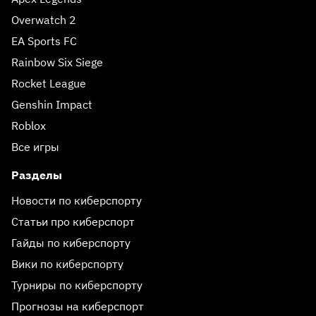
Overwatch 2
EA Sports FC
Rainbow Six Siege
Rocket League
Genshin Impact
Roblox
Все игры
Разделы
Новости по киберспорту
Статьи про киберспорт
Гайды по киберспорту
Вики по киберспорту
Турниры по киберспорту
Прогнозы на киберспорт