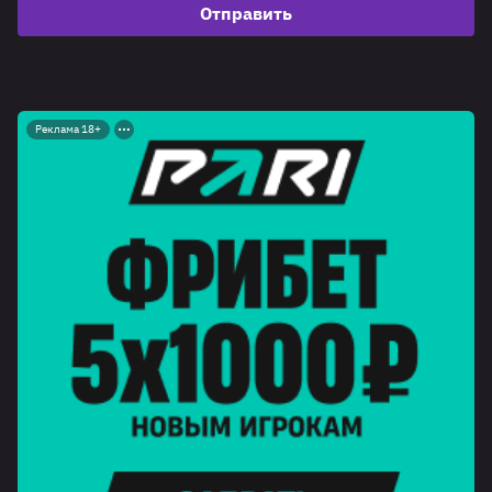
Отправить
Реклама 18+