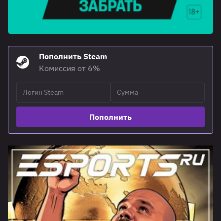
Пополнить Steam
Комиссия от 6%
Пополнить