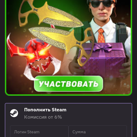
Пополнить Steam
Комиссия от 6%