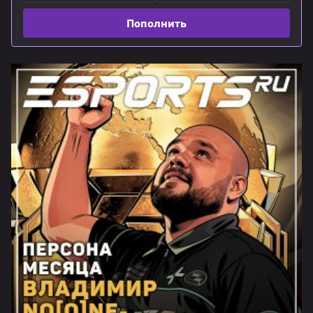
Пополнить