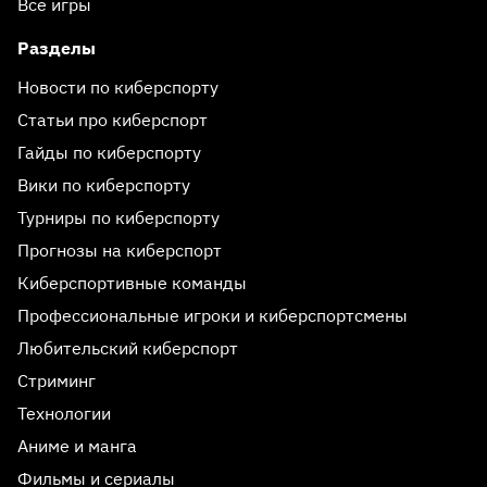
Все игры
Разделы
Новости по киберспорту
Статьи про киберспорт
Гайды по киберспорту
Вики по киберспорту
Турниры по киберспорту
Прогнозы на киберспорт
Киберспортивные команды
Профессиональные игроки и киберспортсмены
Любительский киберспорт
Стриминг
Технологии
Аниме и манга
Фильмы и сериалы