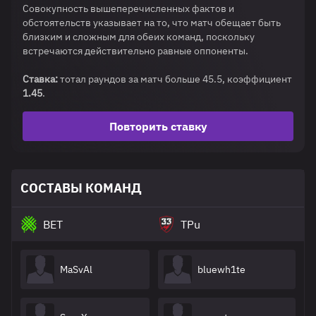
Совокупность вышеперечисленных фактов и
обстоятельств указывает на то, что матч обещает быть
близким и сложным для обеих команд, поскольку
встречаются действительно равные оппоненты.
Ставка:
тотал раундов за матч больше 45.5, коэффициент
1.45
.
Повторить ставку
СОСТАВЫ КОМАНД
BET
TPu
MaSvAl
bluewh1te