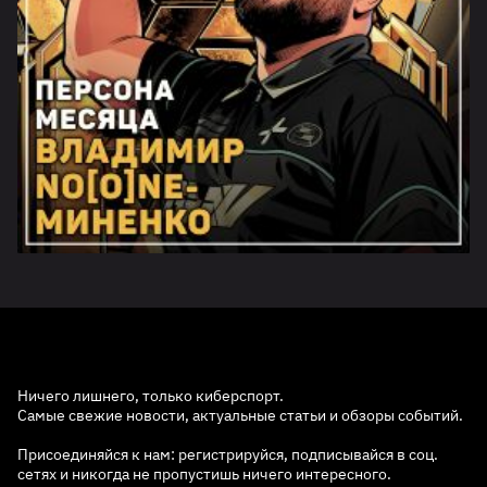
Ничего лишнего, только киберспорт.
Самые свежие новости, актуальные статьи и обзоры событий.
Присоединяйся к нам: регистрируйся, подписывайся в соц.
сетях и никогда не пропустишь ничего интересного.