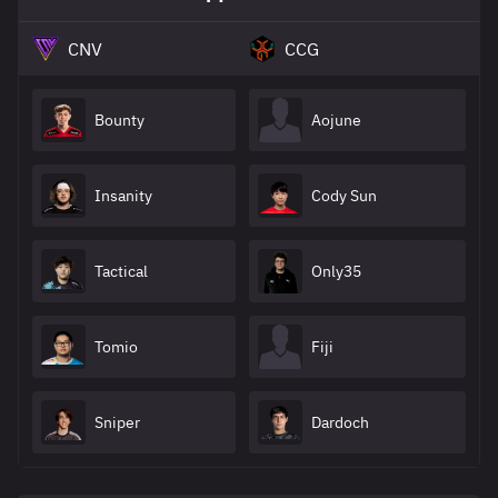
CNV
CCG
Bounty
Aojune
Insanity
Cody Sun
Tactical
Only35
Tomio
Fiji
Sniper
Dardoch