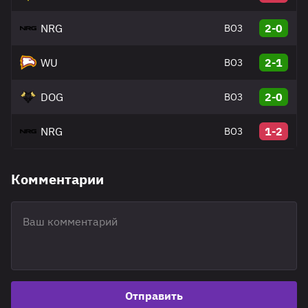
NRG
2-0
BO3
WU
2-1
BO3
DOG
2-0
BO3
NRG
1-2
BO3
Комментарии
Отправить