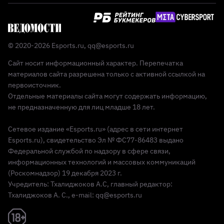
© 2020-2026 Esports.ru,
qq@esports.ru
Сайт носит информационный характер. Перепечатка
материалов сайта разрешена только с активной ссылкой на
первоисточник.
Отдельные материалы сайта могут содержать информацию,
не предназначенную для лиц младше 18 лет.
Сетевое издание «Esports.ru» (адрес в сети интернет
Esports.ru), свидетельство Эл № ФС77-86483 выдано
Федеральной службой по надзору в сфере связи,
информационных технологий и массовых коммуникаций
(Роскомнадзор) 19 декабря 2023 г.
Учредитель: Тхалиджоков А.С, главный редактор:
Тхалиджоков А. С., e-mail: qq@esports.ru
Реклама 18+