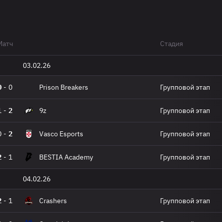
Матч
Стадия
03.02.26
0
-
0
Prison Breakers
Групповой этап
1
-
2
9z
Групповой этап
0
-
2
Vasco Esports
Групповой этап
2
-
1
BESTIA Academy
Групповой этап
04.02.26
2
-
1
Crashers
Групповой этап