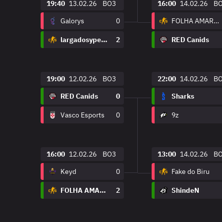
19:40
13.02.26
BO3
16:00
14.02.26
B
Galorys
0
FOLHA AMARELA
largadosypelados
2
RED Canids
19:00
12.02.26
BO3
22:00
14.02.26
B
RED Canids
0
Sharks
Vasco Esports
0
9z
16:00
12.02.26
BO3
13:00
14.02.26
B
Keyd
0
Fake do Biru
FOLHA AMARELA
2
ShindeN