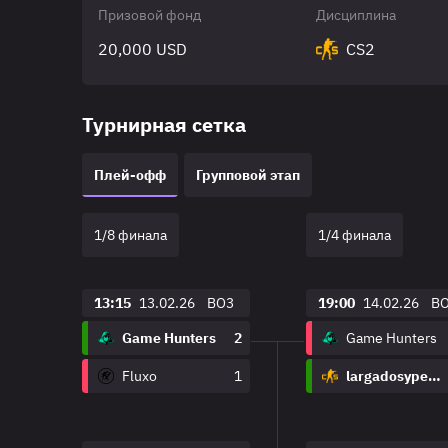
Призовой фонд
Дисциплина
20,000 USD
CS2
Турнирная сетка
Плей-офф
Групповой этап
1/8 финала
1/4 финала
13:15
13.02.26
BO3
19:00
14.02.26
B
Game Hunters
2
Game Hunters
Fluxo
1
largadosypelados