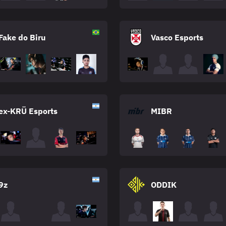
Fake do Biru
Vasco Esports
ex-KRÜ Esports
MIBR
9z
ODDIK