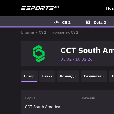
Нов
CS 2
Dota 2
Главная
CS 2
Турниры по CS 2
CCT South Am
03.02 - 16.02.26
Обзор
Сетка
Команды
Результаты
Серия
Локация
CCT South America
-