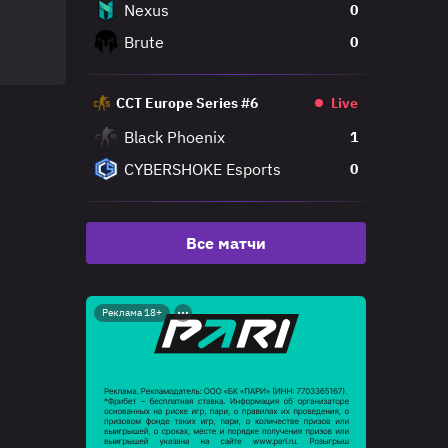
Nexus
0
Brute
0
CCT Europe Series #6
Live
Black Phoenix
1
CYBERSHOKE Esports
0
Все матчи
Реклама 18+