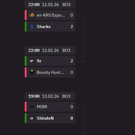
22:00
12.02.26
BO3
ex-KRÜ Esports
0
Sharks
2
22:00
13.02.26
BO3
9z
2
Bounty Hunters Esports
0
19:00
13.02.26
BO3
MIBR
0
ShindeN
0