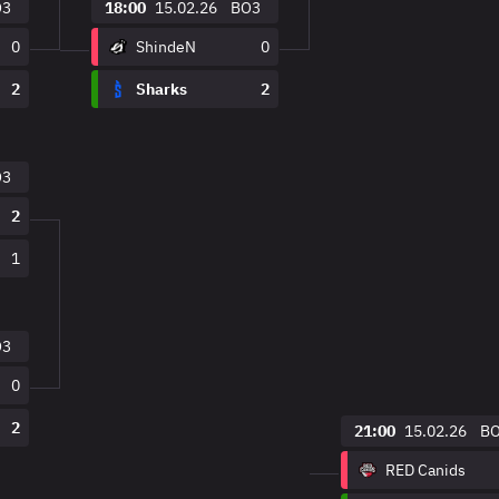
O3
18:00
15.02.26
BO3
0
ShindeN
0
2
Sharks
2
O3
2
1
O3
0
2
21:00
15.02.26
B
RED Canids