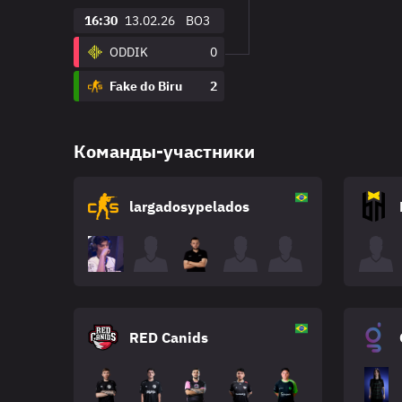
16:30
13.02.26
BO3
ODDIK
0
Fake do Biru
2
Команды-участники
largadosypelados
RED Canids