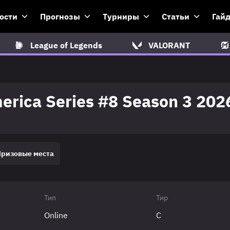
ости
Прогнозы
Турниры
Статьи
Гай
League of Legends
VALORANT
erica Series #8 Season 3 202
Призовые места
Тип
Тир
Online
C