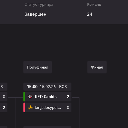
Статус турнира
Команд
Завершен
24
Полуфинал
Финал
O3
15:00
15.02.26
BO3
0
RED Canids
2
2
largadosypelados
0