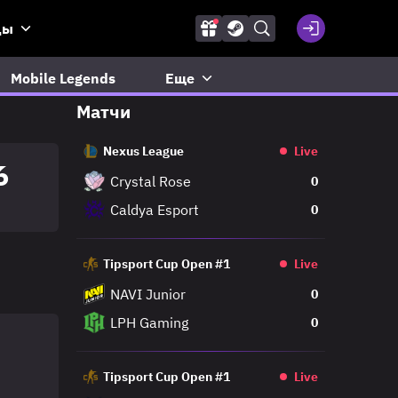
ды
Mobile Legends
Еще
Матчи
Nexus League
Live
6
Crystal Rose
0
Caldya Esport
0
Tipsport Cup Open #1
Live
NAVI Junior
0
LPH Gaming
0
Tipsport Cup Open #1
Live