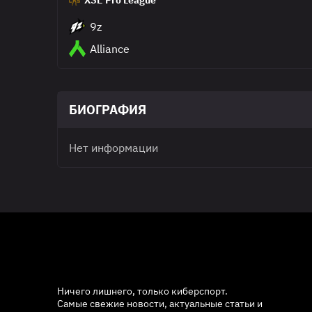
XSE Pro League
9z
Alliance
БИОГРАФИЯ
Нет информации
Ничего лишнего, только киберспорт.
Самые свежие новости, актуальные статьи и