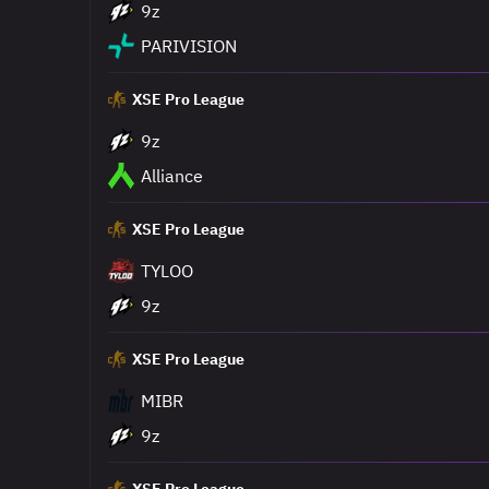
9z
PARIVISION
XSE Pro League
9z
Alliance
XSE Pro League
TYLOO
9z
XSE Pro League
MIBR
9z