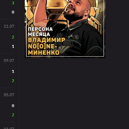
3
0
11.07
2
1
09.07
1
2
05.07
0
2