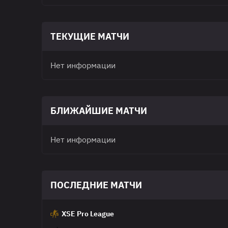
ТЕКУЩИЕ МАТЧИ
Нет информации
БЛИЖАЙШИЕ МАТЧИ
Нет информации
ПОСЛЕДНИЕ МАТЧИ
XSE Pro League