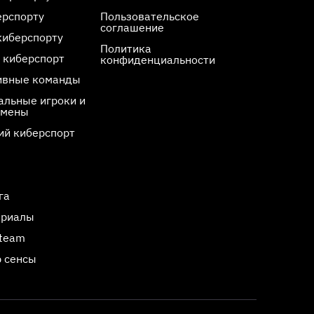
ерспорту
Пользовательское
соглашение
киберспорту
Политика
 киберспорт
конфиденциальности
ивные команды
льные игроки и
смены
ий киберспорт
га
ериалы
Steam
 сенсы