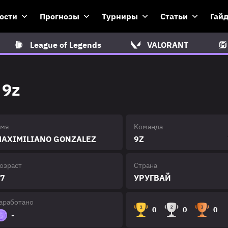
ости
Прогнозы
Турниры
Статьи
Гай
League of Legends
VALORANT
 9z
мя
Команда
AXIMILIANO GONZALEZ
9Z
озраст
Страна
7
УРУГВАЙ
аработано
0
0
0
-