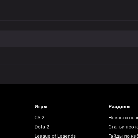
Игры
Разделы
CS 2
Новости по 
Dota 2
Статьи про 
League of Legends
Гайды по ки