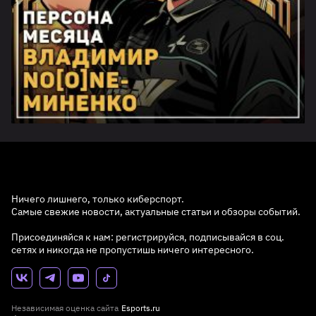
Ничего лишнего, только киберспорт.
Самые свежие новости, актуальные статьи и обзоры событий.
Присоединяйся к нам: регистрируйся, подписывайся в соц.
сетях и никогда не пропустишь ничего интересного.
Независимая оценка сайта
Esports.ru