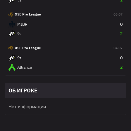
9z
2
XSE Pro League
05.07
MIBR
0
9z
2
XSE Pro League
04.07
9z
0
Alliance
2
ОБ ИГРОКЕ
Нет информации