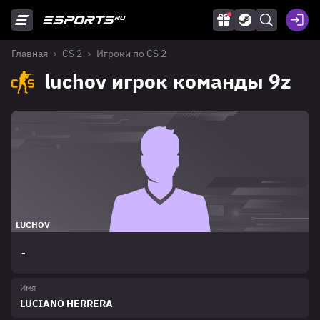
Главная
CS 2
Игроки по CS 2
luchov игрок команды 9z
LUCHOV
-
Имя
LUCIANO HERRERA