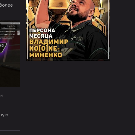
 более
ий
вную