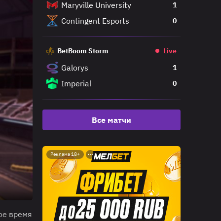
Maryville University
1
Contingent Esports
0
BetBoom Storm
Live
Galorys
1
Imperial
0
Все матчи
Реклама 18+
ое время