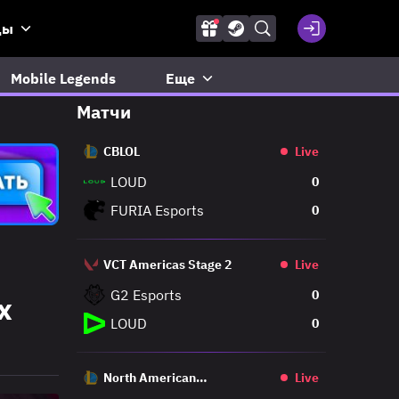
ды
Mobile Legends
Еще
Матчи
CBLOL
Live
LOUD
0
FURIA Esports
0
VCT Americas Stage 2
Live
G2 Esports
0
x
LOUD
0
North American
Live
Challengers League