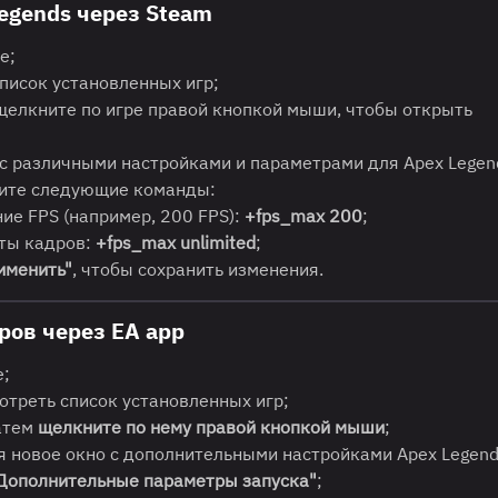
egends через Steam
е;
список установленных игр;
щелкните по игре правой кнопкой мыши, чтобы открыть
 с различными настройками и параметрами для Apex Legen
ите следующие команды:
ие FPS (например, 200 FPS):
+fps_max 200
;
оты кадров:
+fps_max unlimited
;
именить"
, чтобы сохранить изменения.
ров через EA app
е;
отреть список установленных игр;
затем
щелкните по нему правой кнопкой мыши
;
ся новое окно c дополнительными настройками Apex Legend
Дополнительные параметры запуска"
;