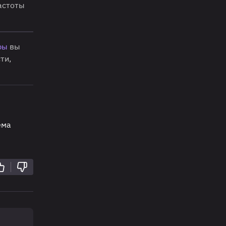
астоты
ры
вы
ти,
ема