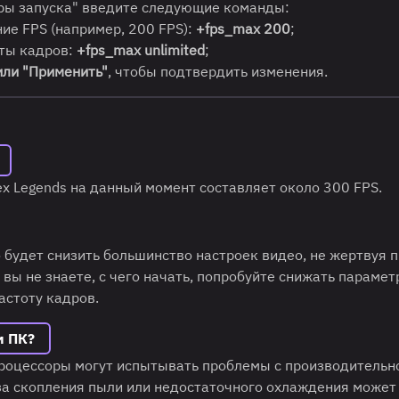
ры запуска" введите следующие команды:
ие FPS (например, 200 FPS):
+fps_max 200
;
оты кадров:
+fps_max unlimited
;
или "Применить"
, чтобы подтвердить изменения.
x Legends на данный момент составляет около 300 FPS.
о будет снизить большинство настроек видео, не жертвуя 
 вы не знаете, с чего начать, попробуйте снижать параме
астоту кадров.
м ПК?
оцессоры могут испытывать проблемы с производительн
-за скопления пыли или недостаточного охлаждения может