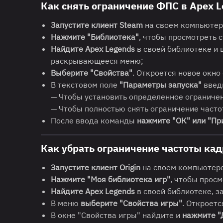
Как снять ограничение ФПС в Apex L
Запустите клиент Steam
на своем компьютер
Нажмите "Библиотека"
, чтобы просмотреть 
Найдите Apex Legends
в своей библиотеке и 
раскрывающееся меню;
Выберите "Свойства"
. Откроется новое окно
В текстовом поле
"Параметры запуска"
введ
— Чтобы установить определенное ограничен
— Чтобы полностью снять ограничение част
После ввода команды
нажмите "ОК" или "Пр
Как убрать ограничение частоты кад
Запустите клиент Origin
на своем компьютер
Нажмите "Моя библиотека игр"
, чтобы просм
Найдите Apex Legends
в своей библиотеке, 
В меню
выберите "Свойства игры"
. Откроет
В окне "Свойства игры" найдите и
нажмите "