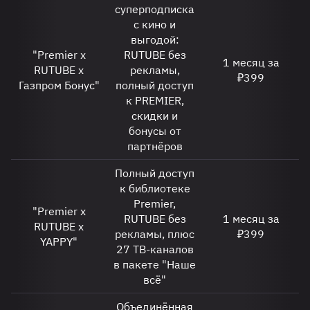
суперподписка
с кино и
выгодой:
"Premier x
RUTUBE без
1 месяц за
RUTUBE x
рекламы,
₽399
Газпром Бонус"
полный доступ
к PREMIER,
скидки и
бонусы от
партнёров
Полный доступ
к библиотеке
Premier,
"Premier x
RUTUBE без
1 месяц за
RUTUBE x
рекламы, плюс
₽399
YAPPY"
27 ТВ-каналов
в пакете "Наше
всё"
Объединённая