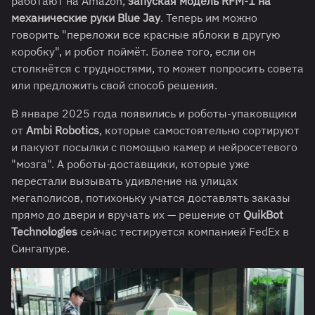
работают на Amazon,
запуская модель RFM-1 на
механические руки Blue Jay
. Теперь им можно
говорить "переложи все красные яблоки в другую
коробку", и робот поймёт. Более того, если он
столкнётся с трудностями, то может попросить совета
или предложить свой способ решения.
В январе 2025 года появились и роботы-упаковщики
от
Ambi Robotics
, которые самостоятельно сортируют
и пакуют посылки с помощью камер и нейросетевого
"мозга". А роботы-доставщики, которые уже
перестали вызывать удивление на улицах
мегаполисов, потихоньку учатся доставлять заказы
прямо до двери и вручать их — решение от
QuikBot
Technologies
сейчас тестируется компанией FedEx в
Сингапуре.