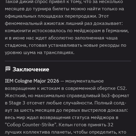
Такой дикий спрос привел к тому, что за несколько
месяцев до турнира билеты можно найти только на
официальных площадках перепродажи. Этот
феноменальный ажиотаж лишний раз доказывает:
комьюнити истосковалось по мейджорам в Германии,
и в июне нас ждет абсолютно заполненная чаша
стадиона, готовая устанавливать новые рекорды по
уровню шума на трансляциях.
🏁 Заключение
IEM Cologne Major 2026
— монументальное
возвращение к истокам в современной обертке CS2.
Жесткий, но максимально справедливый bo3-формат
в Stage 3 отсечет любые случайности. Полный солд-
аут за шесть месяцев до первых выстрелов доказал:
весь мир ждал возвращения статуса мейджора в
"Собор Counter-Strike". Кельн готов принять 32
лучших коллектива планеты, чтобы определить, кто