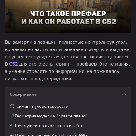
Вы замерли в позиции, полностью контролируя угол,
но внезапно наступает мгновенная смерть, и вы даже
не успеваете увидеть модельку противника целиком.
В
CS2
для этого есть термин —
префаер
. Это не магия,
а умение стрелять по информации, не дожидаясь
визуального подтверждения.
Содержание
⏱️ Тайминг нулевой скорости
📐 Геометрия модели и "правое плечо"
⚡ Преимущество пикающего и сабтик
🎯 Наглядный пример: префаер от NiKo