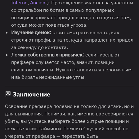
Inferno
,
Ancient
). Прохождение участка за участком
со стрельбой по ботам в самых популярных
позициях приучает прицел всегда находиться там,
откуда может появиться угроза.
Изучение демок:
стоит смотреть не на то, как
стреляют профи, а на то, куда направлен их прицел
за секунду до контакта.
Ломка собственных привычек:
если гибель от
префаера случается часто, значит, позиции
слишком логичны. Нужно становиться нелогичным
и выбирать неожиданные углы.
🏁 Заключение
Освоение префаера полезно не только для атаки, но и
для выживания. Понимая, как именно вас собираются
убить, вы учитесь выбирать более хитрые позиции и
ломать чужие тайминги. Помните: лучший способ не
умереть от префаера — перестать быть