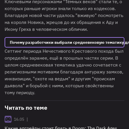
Ключевыми персонажами "Тёмных веков" стали те, о
которых раньше игроки знали только из кодексов.
Благодаря новой части удалось "вживую" посмотреть
на короля Новика, жрецов до их обращения к Аду и
Икону Греха в человеческом обличии.
Почему разработчики выбрали средневековую тематику дл
Сеттинг периода Нечестивого Крестового похода был
определён заранее, ещё в прошлых частях серии. В
целом средневековая тематика удачно сочетается с
религиозными мотивами благодаря антуражу замков,
инквизиции, "охоте на ведьм" и другим "проискам
дьявола" и борьбой с ними, которые свойственны
тому периоду.
Читать по теме
|
16.05
Какие апгрейды стоит брать в Doom: The Dark Ages