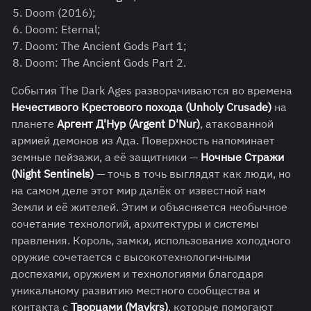
Doom (2016);
Doom: Eternal;
Doom: The Ancient Gods Part 1;
Doom: The Ancient Gods Part 2.
События The Dark Ages разворачиваются во времена
Нечестивого Крестового похода (Unholy Crusade)
на
планете
Аргент Д'Нур (Argent D'Nur)
, атакованной
армией демонов из Ада. Поверхность напоминает
земные пейзажи, а её защитники —
Ночные Стражи
(Night Sentinels)
— точь в точь выглядят как люди, но
на самом деле этот мир далёк от известной нам
Земли и её жителей. Этим и объясняется необычное
сочетание технологий, архитектуры и системы
правления. Король, замки, использование холодного
оружие сочетается с высокотехнологичными
доспехами, оружием и технологиями благодаря
уникальному развитию местного сообщества и
контакта с
Творцами (Maykrs)
, которые помогают