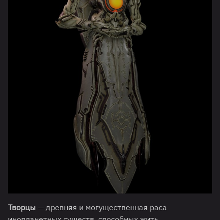
Творцы
— древняя и могущественная раса
инопланетных существ, способных жить