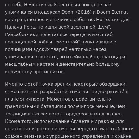
по себе Нечестивый Крестовый поход не раз
упоминался в кодексах Doom (2016) и Doom Eternal
как грандиозное и значимое событие. Не только для
Палача Рока, но и для всей вселенной "Дум".
Разработчики попытались передать масштаб
полноценной войны "смертной" цивилизации с
полчищами адских тварей не только через
упоминания в сюжете, но и геймплейно, благодаря
масштабным картам и действительно большому
количеству противников.
Именно с этой точки зрения некоторые обзорщики
отмечают, что разработчики могли "не докрутить" в
плане эпичности. Моментов с действительно
грандиозными баталиями получилось меньше, чем
традиционных зачисток коридоров и малых арен.
Кроме того, использование Атланта и дракона для
некоторых игроков не смогли передать масштабности
сражений из-за их упрощённого управления и крайне