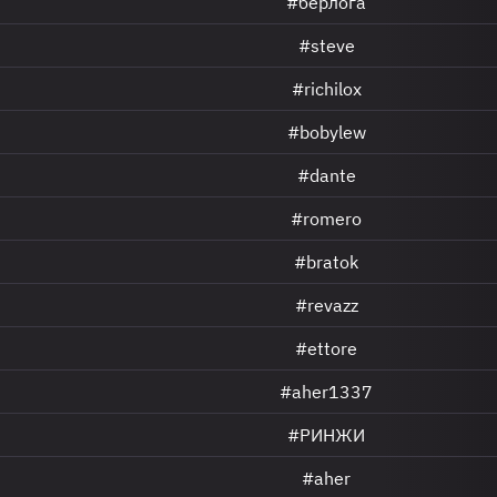
#берлога
#steve
#richilox
#bobylew
#dante
#romero
#bratok
#revazz
#ettore
#aher1337
#РИНЖИ
#aher