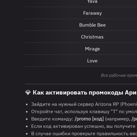
Yava
Faraway
Bumble Bee
Christmas
Mirage
Love
Все рабочие промо
💎 Как активировать промокоды Ариз
Зайдите на нужный сервер Arizona RP (Phoenix,
Откройте чат, используя клавишу "T" по умо
Введите команду:
/promo [код]
(например,
/p
Если код активирован успешно, вы получите
В случае ошибки проверьте правильность вво