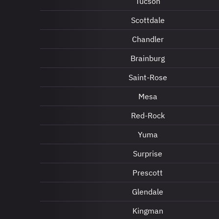
Tucson
Scottdale
Chandler
Brainburg
Saint-Rose
Mesa
Red-Rock
Yuma
Surprise
Prescott
Glendale
Kingman