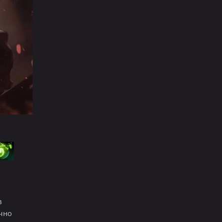
в
чно