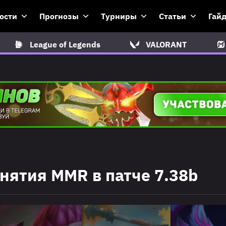
ости
Прогнозы
Турниры
Статьи
Гай
League of Legends
VALORANT
нятия MMR в патче 7.38b