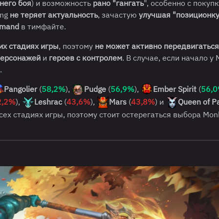
него боя
) и возможность
рано "гангать
", особенно с покуп
ing
не теряет актуальность
, зачастую
улучшая "позиционку
mmand
в тимфайте.
их стадиях игры
, поэтому
не может активно передвигаться
персонажей
и
героев с контролем
. В случае, если начало у
.
Pangolier
(
58,2%
),
Pudge
(
56,9%
),
Ember Spirit
(
56,
2,2%
),
Leshrac
(
43,6%
),
Mars
(
43,8%
) и
Queen of P
всех стадиях игры, поэтому стоит остерегаться выбора Mon