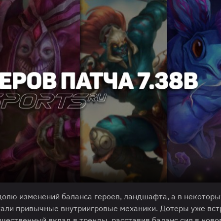
долю изменений баланса героев, ландшафта, а в некоторы
отали привычные внутриигровые механики. Дотеры уже вст
щественный вклад в тренды, расставив баланс сил в ново