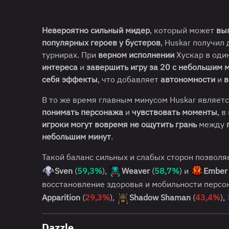
Невероятно сильный мидер
, который может
вы
популярных героев у бустеров
, Huskar получил
турнирах. При
верном исполнении
Хускар в оди
интереса
и
завершить игру за 20 с небольшим 
себя эффекты
, что добавляет
автономности
и
в
В то же время главным минусом Huskar являет
понимать персонажа
и
чувствовать моменты
, 
игроки могут вовремя не ощутить грань
между
небольшим минут
.
Такой баланс сильных и слабых сторон позвол
Sven
(
59,3%
),
Weaver
(
58,7%
) и
Ember 
восстановление здоровья и мобильности персо
Apparition
(
29,3%
),
Shadow Shaman
(
43,4%
),
Dazzle