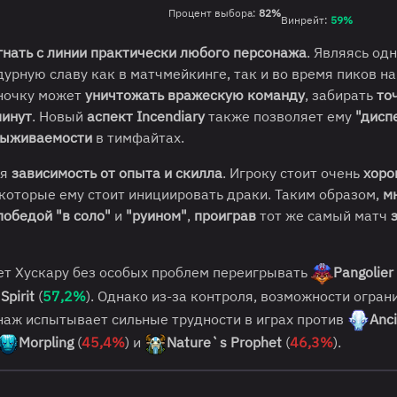
Процент выбора:
82%
Винрейт:
59%
гнать с линии практически любого персонажа
. Являясь од
 дурную славу как в матчмейкинге, так и во время пиков на
ночку может
уничтожать вражескую команду
, забирать
то
минут
. Новый
аспект Incendiary
также позволяет ему
"дисп
ыживаемости
в тимфайтах.
ся
зависимость от опыта и скилла
. Игроку стоит очень
хоро
в которые ему стоит инициировать драки. Таким образом,
м
победой "в соло"
и
"руином"
,
проиграв
тот же самый матч
яет Хускару без особых проблем переигрывать
Pangolier
Spirit
(
57,2%
). Однако из-за контроля, возможности огран
наж испытывает сильные трудности в играх против
Anc
Morpling
(
45,4%
) и
Nature`s Prophet
(
46,3%
).