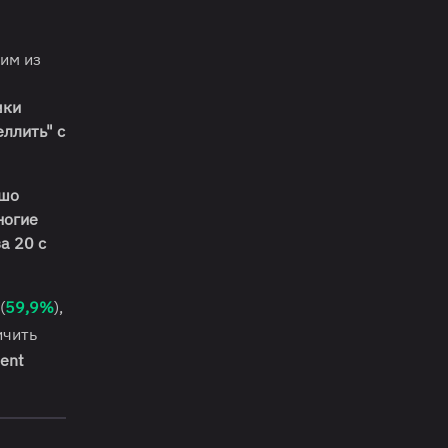
ним из
чки
еллить" с
шо
ногие
за 20 с
(
59,9%
),
ичить
ient