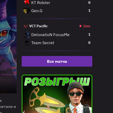
KT Rolster
0
Gen.G
1
VCT Pacific
Live
DetonatioN FocusMe
1
Team Secret
0
Все матчи
х
ретили и
м