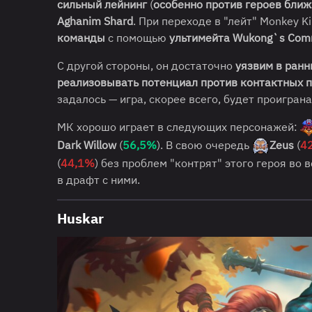
сильный лейнинг
(
особенно против героев ближ
Aghanim Shard
. При переходе в "лейт" Monkey K
команды
с помощью
ультимейта Wukong`s Co
С другой стороны, он достаточно
уязвим в ранн
реализовывать потенциал
против контактных 
задалось — игра, скорее всего, будет проиграна
МК хорошо играет в следующих персонажей:
Dark Willow
(
56,5%
). В свою очередь
Zeus
(
4
(
44,1%
) без проблем "контрят" этого героя во 
в драфт с ними.
Huskar