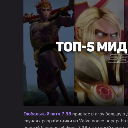
Глобальный патч 7.38
привнес в игру большую 
случаях разработчики из Valve вовсе перераб
первый буквенный фикс 7.38b, который внес су