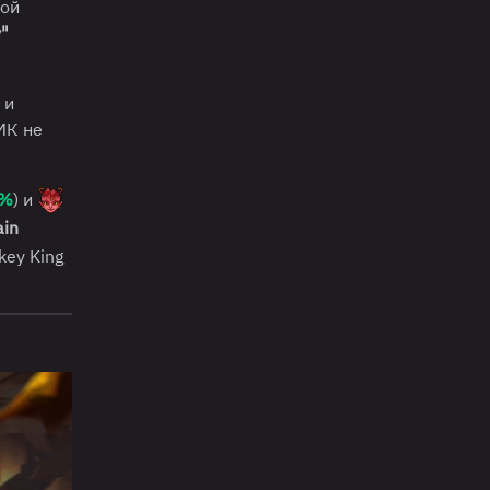
кой
"
и
 МК не
0%
) и
ain
key King