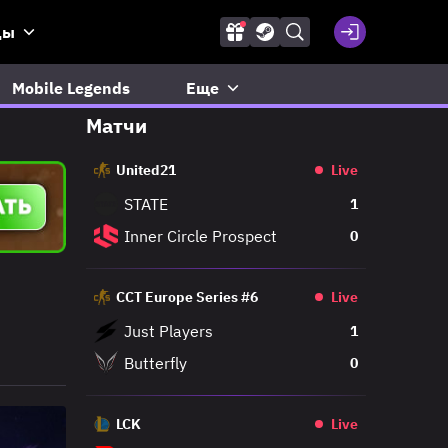
ды
Mobile Legends
Еще
Матчи
United21
Live
STATE
1
Inner Circle Prospect
0
CCT Europe Series #6
Live
Just Players
1
Butterfly
0
LCK
Live