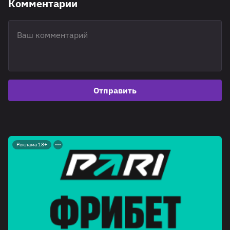
Комментарии
Отправить
Реклама 18+