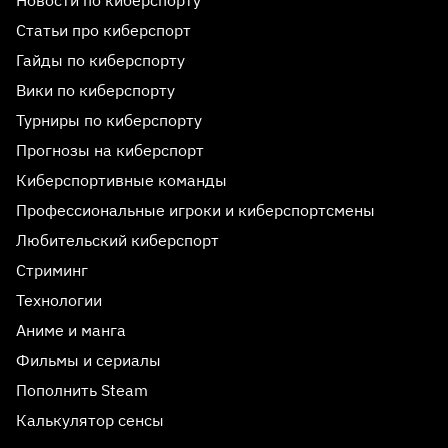
Статьи про киберспорт
Гайды по киберспорту
Вики по киберспорту
Турниры по киберспорту
Прогнозы на киберспорт
Киберспортивные команды
Профессиональные игроки и киберспортсмены
Любительский киберспорт
Стриминг
Технологии
Аниме и манга
Фильмы и сериалы
Пополнить Steam
Калькулятор сенсы