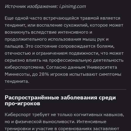
Источник изображения: i.pinimg.com
Еще одной часто встречающейся травмой является
тендинит, или воспаление сухожилий, которое может
возникнуть вследствие интенсивного и
продолжительного использования мышц рук и
пальцев. Это состояние сопровождается болями,
отечностью и ограничением подвижности, что может
серьезно влиять на профессиональную деятельность
киберспортсмена. Согласно данным Университета
Миннесоты, до 28% игроков испытывают симптомы
тендинита.
Распространённые заболевания среди
про-игроков
Киберспорт требует не только когнитивных навыков,
но и физической выносливости. Интенсивные
тренировки и участие в соревнованиях заставляют