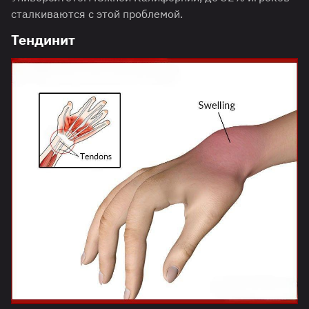
сталкиваются с этой проблемой.
Тендинит