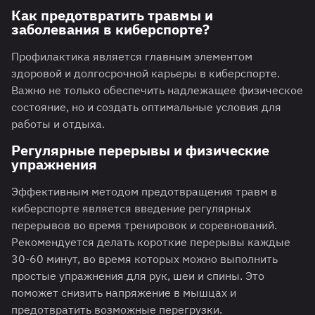
Как предотвратить травмы и
заболевания в киберспорте?
Профилактика является главным элементом
здоровой и долгосрочной карьеры в киберспорте.
Важно не только обеспечить надлежащее физическое
состояние, но и создать оптимальные условия для
работы и отдыха.
Регулярные перерывы и физические
упражнения
Эффективным методом предотвращения травм в
киберспорте является введение регулярных
перерывов во время тренировок и соревнований.
Рекомендуется делать короткие перерывы каждые
30-60 минут, во время которых можно выполнить
простые упражнения для рук, шеи и спины. Это
поможет снизить напряжение в мышцах и
предотвратить возможные перегрузки.