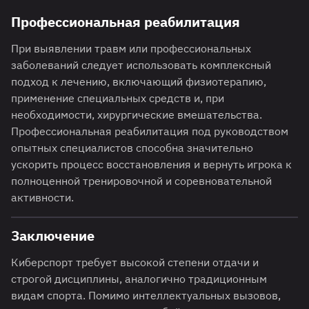
Профессиональная реабилитация
При выявлении травм или профессиональных
заболеваний следует использовать комплексный
подход к лечению, включающий физиотерапию,
применение специальных средств и, при
необходимости, хирургические вмешательства.
Профессиональная реабилитация под руководством
опытных специалистов способна значительно
ускорить процесс восстановления и вернуть игрока к
полноценной тренировочной и соревновательной
активности.
Заключение
Киберспорт требует высокой степени отдачи и
строгой дисциплины, аналогично традиционным
видам спорта. Помимо интеллектуальных вызовов,