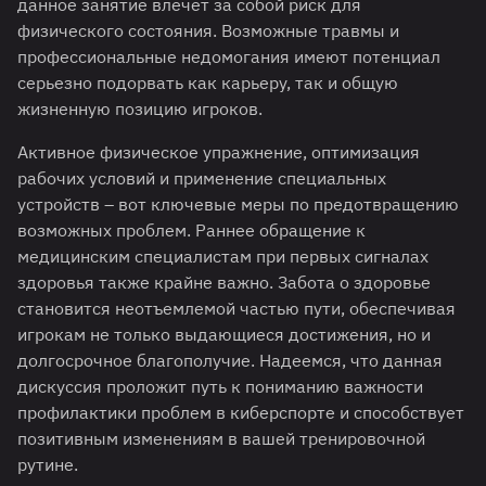
данное занятие влечет за собой риск для
физического состояния. Возможные травмы и
профессиональные недомогания имеют потенциал
серьезно подорвать как карьеру, так и общую
жизненную позицию игроков.
Активное физическое упражнение, оптимизация
рабочих условий и применение специальных
устройств – вот ключевые меры по предотвращению
возможных проблем. Раннее обращение к
медицинским специалистам при первых сигналах
здоровья также крайне важно. Забота о здоровье
становится неотъемлемой частью пути, обеспечивая
игрокам не только выдающиеся достижения, но и
долгосрочное благополучие. Надеемся, что данная
дискуссия проложит путь к пониманию важности
профилактики проблем в киберспорте и способствует
позитивным изменениям в вашей тренировочной
рутине.