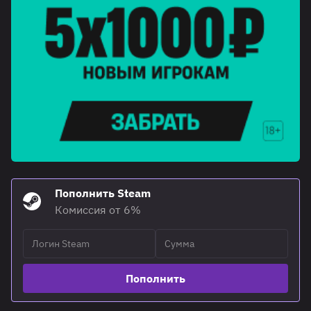
Пополнить Steam
Комиссия от 6%
Пополнить