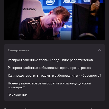
Содержание
Распространенные травмы среди киберспортсменов
Распространённые заболевания среди про-игроков
Как предотвратить травмы и заболевания в киберспорте?
Почему важно вовремя обратиться за медицинской
помощью?
Заключение