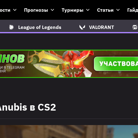
ости
Прогнозы
Турниры
Статьи
Гай
League of Legends
VALORANT
nubis в CS2