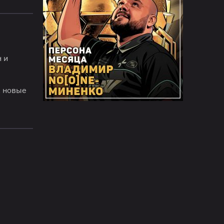
 и
. новые