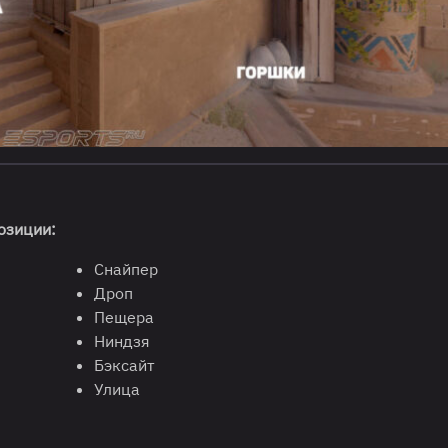
озиции:
Снайпер
Дроп
Пещера
Ниндзя
Бэксайт
Улица