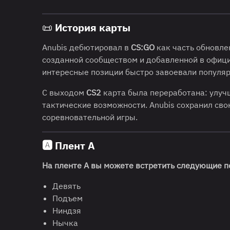
📜 История карты
Anubis дебютировал в
CS:GO
как часть обновл
созданной сообществом и добавленной в офици
интересные позиции быстро завоевали популяр
С выходом
CS2
карта была переработана: улучш
тактические возможности. Anubis сохранил сво
соревновательной игры.
🅰️
Плент А
На пленте А вы можете встретить следующие п
Девять
Подъем
Ниндзя
Нычка