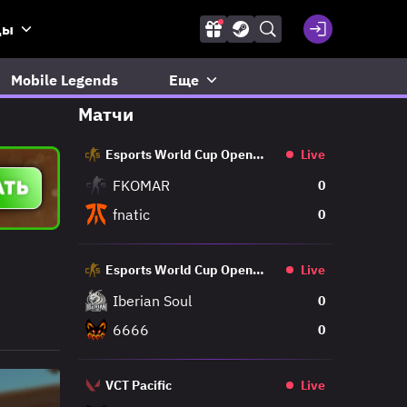
ды
Mobile Legends
Еще
Матчи
Esports World Cup Open
Live
Qualifier
FKOMAR
0
fnatic
0
Esports World Cup Open
Live
Qualifier
Iberian Soul
0
6666
0
VCT Pacific
Live