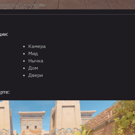
ции:
Камера
Мид
Нычка
Дом
Двери
рте: