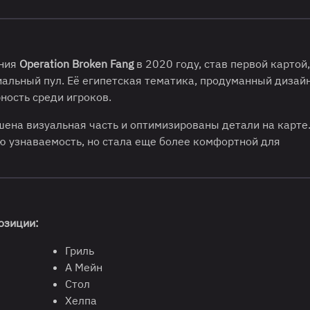
ения
Operation Broken Fang
в 2020 году, став первой картой,
альный пул. Её египетская тематика, продуманный дизайн
ность среди игроков.
ена визуальная часть и оптимизированы детали на карте
ю узнаваемость, но стала еще более комфортной для
озиции:
Гриль
А Мейн
Стол
Хелпа