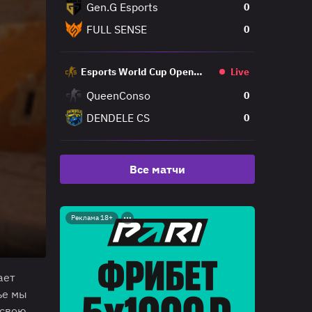
Gen.G Esports
0
FULL SENSE
0
Esports World Cup Open
Live
Qualifier
QueenConso
0
DENDELE CS
0
Все матчи
Реклама 18+
ает
ье мы
 свою