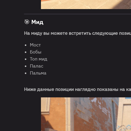
🎯 Мид
На миду вы можете встретить следующие пози
Мост
Бобы
Топ мид
Палас
Пальма
Ниже данные позиции наглядно показаны на ка