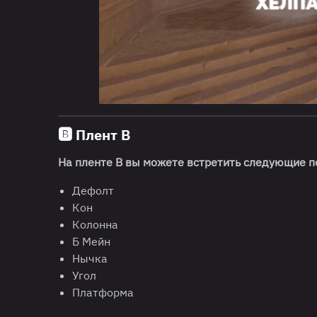
🅱️
Плент B
На пленте B вы можете встретить следующие п
Дефолт
Кон
Колонна
Б Мейн
Нычка
Угол
Платформа