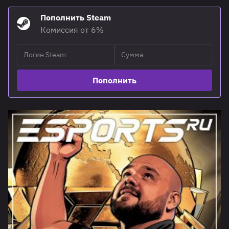
Пополнить Steam
Комиссия от 6%
Пополнить