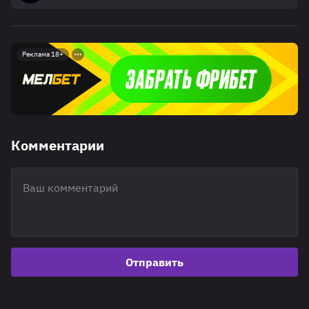
Реклама 18+
Комментарии
Отправить