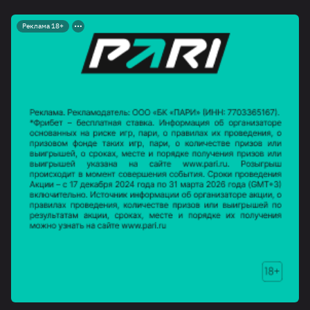
Реклама 18+