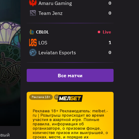
Amaru Gaming
0
Team Jenz
0
CBLOL
Live
LOS
1
Leviatan Esports
0
Все матчи
Реклама 18+
рвый