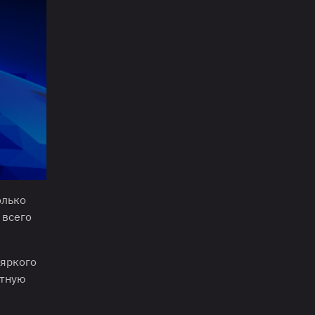
олько
 всего
 яркого
отную