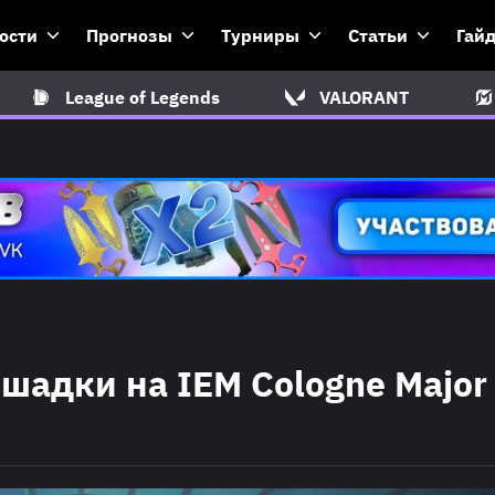
ости
Прогнозы
Турниры
Статьи
Гай
League of Legends
VALORANT
шадки на IEM Cologne Major