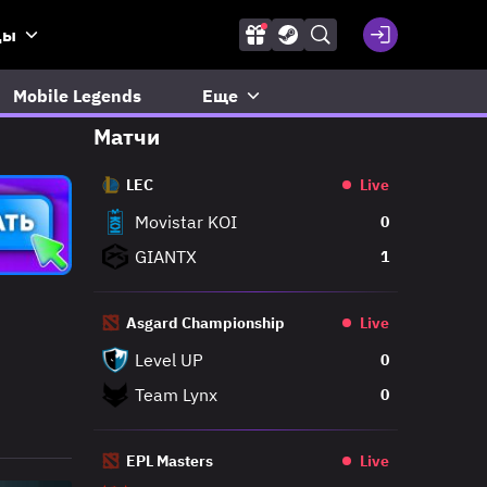
ды
Mobile Legends
Еще
Матчи
LEC
Live
Movistar KOI
0
GIANTX
1
Asgard Championship
Live
Level UP
0
Team Lynx
0
EPL Masters
Live