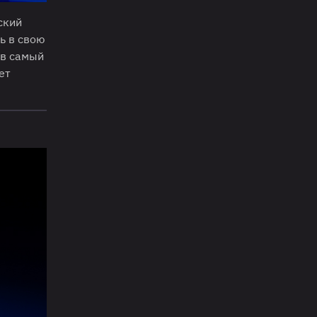
ский
ь в свою
 в самый
ет