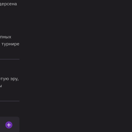
дерсена
пных
 турнире
тую эру,
ы