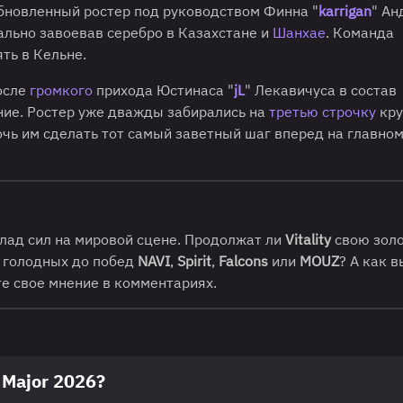
Обновленный ростер под руководством Финна "
karrigan
" Ан
льно завоевав серебро в Казахстане и
Шанхае
. Команда
ять в Кельне.
осле
громкого
прихода Юстинаса "
jL
" Лекавичуса в состав
ние. Ростер уже дважды забирались на
третью строчку
кру
чь им сделать тот самый заветный шаг вперед на главном
лад сил на мировой сцене. Продолжат ли
Vitality
свою золо
е голодных до побед
NAVI
,
Spirit
,
Falcons
или
MOUZ
? А как в
е свое мнение в комментариях.
 Major 2026?