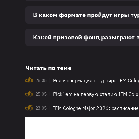
В каком формате пройдут игры ту
Какой призовой фонд разыграют 
Читать по теме
|
Вся информация о турнире IEM Colo
28.05
|
Pick`em на первую стадию IEM Colog
25.05
|
IEM Cologne Major 2026: расписание
23.05