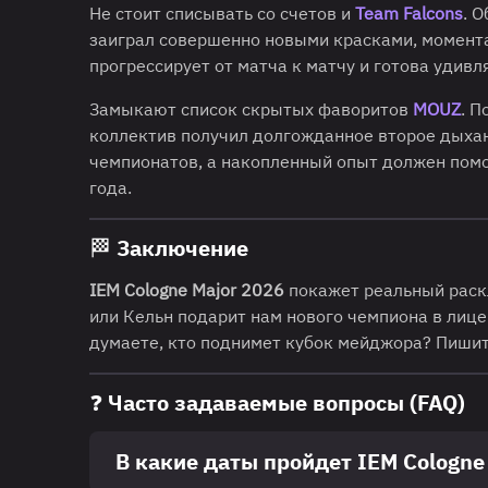
Не стоит списывать со счетов и
Team Falcons
. 
заиграл совершенно новыми красками, момента
прогрессирует от матча к матчу и готова удивл
Замыкают список скрытых фаворитов
MOUZ
. П
коллектив получил долгожданное второе дыха
чемпионатов, а накопленный опыт должен помо
года.
🏁 Заключение
IEM Cologne Major 2026
покажет реальный раск
или Кельн подарит нам нового чемпиона в лиц
думаете, кто поднимет кубок мейджора? Пишит
❓ Часто задаваемые вопросы (FAQ)
В какие даты пройдет IEM Cologne