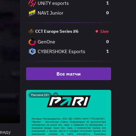
UNiTY esports
1
NAVI Junior
0
CCT Europe Series #6
Live
GenOne
0
CYBERSHOKE Esports
1
Все матчи
Реклама 18+
 виду