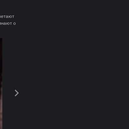
очетают
инают о