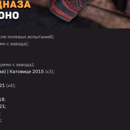
сле полевых испытаний);
мо с завода);
рямо с завода);
ая)
| Катовице 2015
(х3);
021
(х4);
18
;
021
;
;
8
;