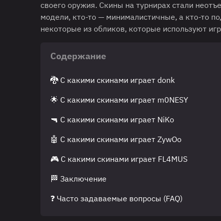
своего оружия. Скины на турнирах стали неот
модели, кто-то — минималистичные, а кто-то п
некоторые из обликов, которые используют игр
Содержание
🐉 С какими скинами играет donk
🌟 С какими скинами играет m0NESY
🔫 С какими скинами играет NiKo
🤖 С какими скинами играет ZywOo
🎮 С какими скинами играет FL4MUS
🏁 Заключение
❓ Часто задаваемые вопросы (FAQ)