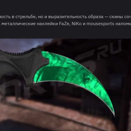
ость в стрельбе, но и выразительность образа — скины с
 металлические наклейки FaZe, NiKo и mousesports напом