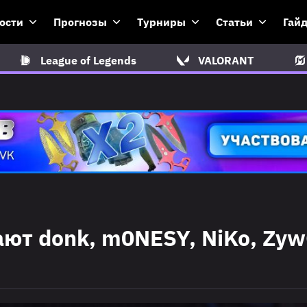
ости
Прогнозы
Турниры
Статьи
Гай
League of Legends
VALORANT
ют donk, m0NESY, NiKo, Zy