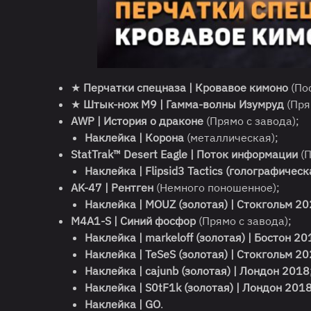
★
Перчатки спецназа | Кровавое кимоно
(По
★
Штык-нож M9 | Гамма-волны
Изумруд
(Пря
AWP | История о драконе
(Прямо с завода);
Наклейка | Корона
(металлическая);
StatTrak™ Desert Eagle | Поток информации
(П
Наклейка | Flipsid3 Tactics (голографическ
AK-47 | Рентген
(Немного поношенное);
Наклейка | MOUZ (золотая) | Стокгольм 2
M4A1-S | Синий фосфор
(Прямо с завода);
Наклейка | markeloff (золотая) | Бостон 20
Наклейка | TeSeS (золотая) | Стокгольм 2
Наклейка | cajunb (золотая) | Лондон 2018
Наклейка | S0tF1k (золотая) | Лондон 201
Наклейка | GO
.