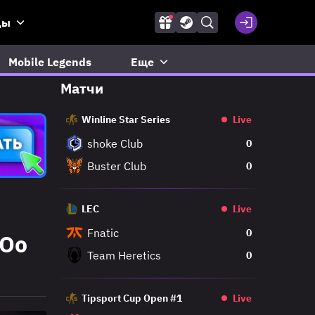
ды
Mobile Legends
Еще
Матчи
Winline Star Series
Live
shoke Club
0
Buster Club
0
LEC
Live
Fnatic
0
wOo
Team Heretics
0
Tipsport Cup Open #1
Live