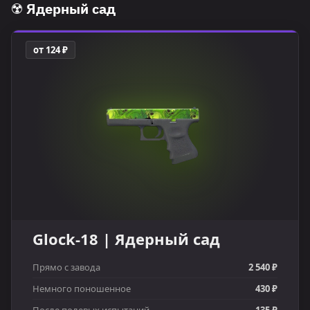
☢️ Ядерный сад
от 124 ₽
Glock-18 | Ядерный сад
Прямо с завода
2 540 ₽
Немного поношенное
430 ₽
После полевых испытаний
135 ₽