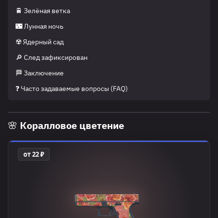
🚆 Зелёная ветка
🌃 Лунная ночь
☢️ Ядерный сад
🔎 След зафиксирован
🏁 Заключение
❓ Часто задаваемые вопросы (FAQ)
🌸 Коралловое цветение
от 22 ₽