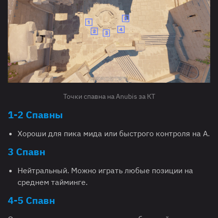
Точки спавна на Anubis за КТ
1-2 Спавн
ы
Хороши для пика мида или быстрого контроля на А.
3 Cпавн
Нейтральный. Можно играть любые позиции на
среднем тайминге.
4-5 Cпавн