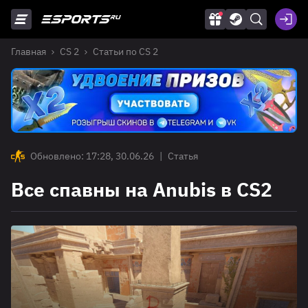
Главная
CS 2
Статьи по CS 2
Обновлено: 17:28, 30.06.26
|
Статья
Все спавны на Anubis в CS2