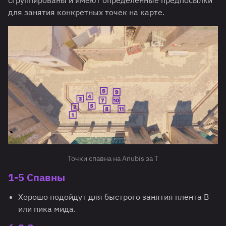
сгруппированы и имеют определенные предпосылки
для занятия конкретных точек на карте.
Точки спавна на Anubis за Т
1-5
Спавны
Хорошо подойдут для быстрого занятия плента B
или пика мида.