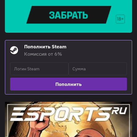
Пополнить Steam
Комиссия от 6%
Пополнить