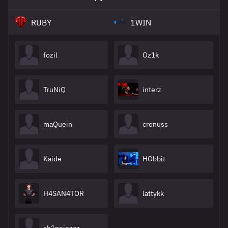
RUBY
1WIN
fozil
Oz1k
TruNiQ
interz
maQuein
cronuss
Kaide
HObbit
H4SAN4TOR
lattykk