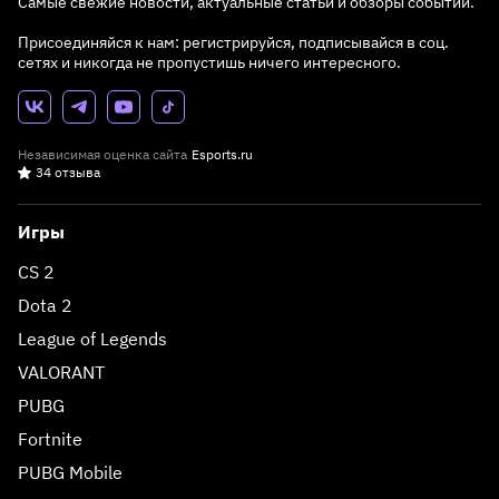
Самые свежие новости, актуальные статьи и обзоры событий.
Присоединяйся к нам: регистрируйся, подписывайся в соц.
сетях и никогда не пропустишь ничего интересного.
Независимая оценка сайта
Esports.ru
34 отзыва
Игры
CS 2
Dota 2
League of Legends
VALORANT
PUBG
Fortnite
PUBG Mobile