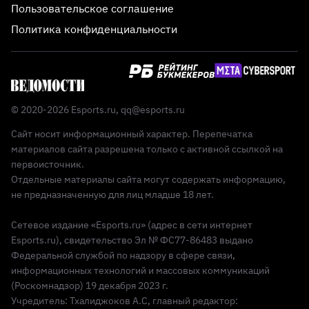
Пользовательское соглашение
Политика конфиденциальности
© 2020-2026 Esports.ru,
qq@esports.ru
Сайт носит информационный характер. Перепечатка
материалов сайта разрешена только с активной ссылкой на
первоисточник.
Отдельные материалы сайта могут содержать информацию,
не предназначенную для лиц младше 18 лет.
Сетевое издание «Esports.ru» (адрес в сети интернет
Esports.ru), свидетельство Эл № ФС77-86483 выдано
Федеральной службой по надзору в сфере связи,
информационных технологий и массовых коммуникаций
(Роскомнадзор) 19 декабря 2023 г.
Учредитель: Тхалиджоков А.С, главный редактор: