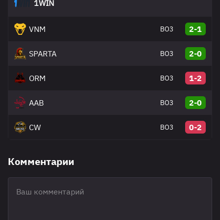
1WIN
VNM
2-1
BO3
SPARTA
2-0
BO3
ORM
1-2
BO3
AAB
2-0
BO3
CW
0-2
BO3
Комментарии