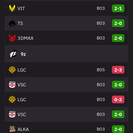
VIT
2-1
BO3
TS
2-0
BO3
3DMAX
2-0
BO3
9z
LGC
2-3
BO5
VSC
2-0
BO3
LGC
0-2
BO3
VSC
2-0
BO3
ALKA
2-0
BO3