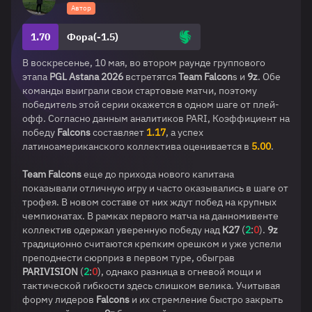
Автор
1.70
Фора(-1.5)
В воскресенье, 10 мая, во втором раунде группового
этапа
PGL Astana 2026
встретятся
Team Falcon
s и
9z
. Обе
команды выиграли свои стартовые матчи, поэтому
победитель этой серии окажется в одном шаге от плей-
офф. Согласно данным аналитиков PARI, Коэффициент на
победу
Falcons
составляет
1.17
, а успех
латиноамериканского коллектива оценивается в
5.00
.
Team Falcons
еще до прихода нового капитана
показывали отличную игру и часто оказывались в шаге от
трофея. В новом составе от них ждут побед на крупных
чемпионатах. В рамках первого матча на данномивенте
коллектив одержал уверенную победу над
К27
(
2
:
0
).
9z
традиционно считаются крепким орешком и уже успели
преподнести сюрприз в первом туре, обыграв
PARIVISION
(
2
:
0
), однако разница в огневой мощи и
тактической гибкости здесь слишком велика. Учитывая
форму лидеров
Falcons
и их стремление быстро закрыть