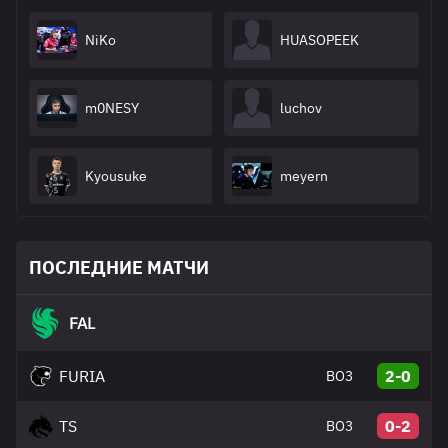
NiKo
HUASOPEEK
m0NESY
luchov
Kyousuke
meyern
ПОСЛЕДНИЕ МАТЧИ
FAL
FURIA
2-0
BO3
TS
0-2
BO3