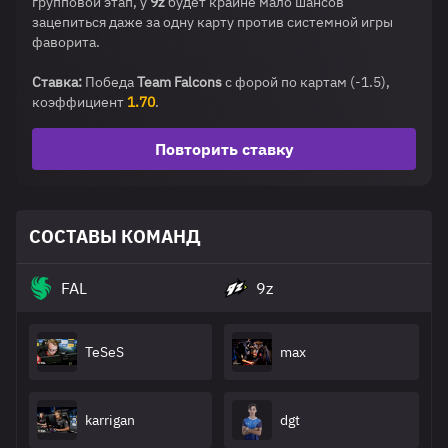
групповой этап, у
9z
будет крайне мало шансов
зацепиться даже за одну карту против системной игры
фаворита.
Ставка:
Победа
Team Falcons
с форой по картам (-1.5),
коэффициент
1.70
.
Повторить ставку
СОСТАВЫ КОМАНД
FAL
9z
TeSeS
max
karrigan
dgt