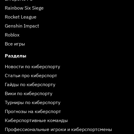
Rainbow Six Siege
Rocket League
Genshin Impact
Roblox
Все игры
Разделы
Новости по киберспорту
Статьи про киберспорт
Гайды по киберспорту
Вики по киберспорту
Турниры по киберспорту
Прогнозы на киберспорт
Киберспортивные команды
Профессиональные игроки и киберспортсмены