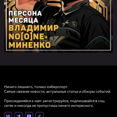
Ничего лишнего, только киберспорт.
Самые свежие новости, актуальные статьи и обзоры событий.
Присоединяйся к нам: регистрируйся, подписывайся в соц.
сетях и никогда не пропустишь ничего интересного.