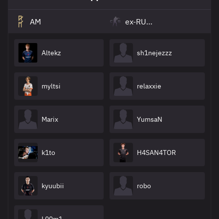
AM
ex-RUBY
Altekz
sh1nejezzz
myltsi
relaxxie
Marix
YumsaN
k1to
H4SAN4TOR
kyuubii
robo