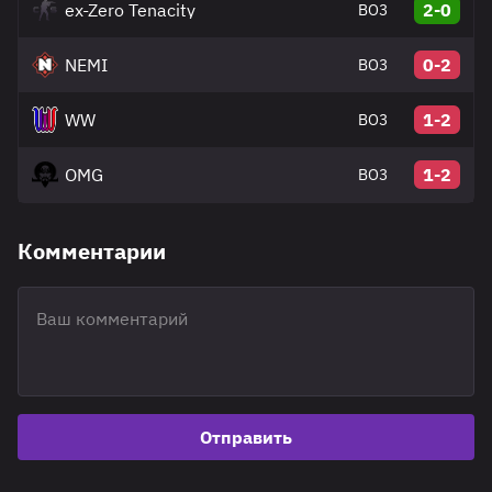
ex-Zero Tenacity
2-0
BO3
NEMI
0-2
BO3
WW
1-2
BO3
OMG
1-2
BO3
Комментарии
Отправить