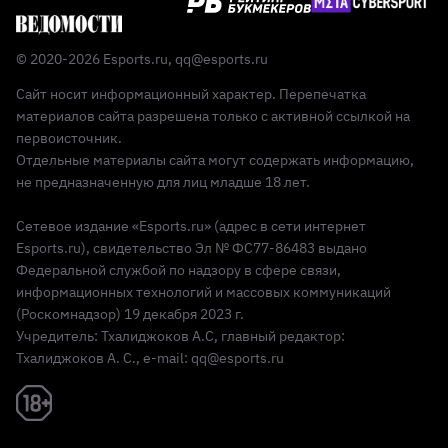
© 2020-2026 Esports.ru,
qq@esports.ru
Сайт носит информационный характер. Перепечатка
материалов сайта разрешена только с активной ссылкой на
первоисточник.
Отдельные материалы сайта могут содержать информацию,
не предназначенную для лиц младше 18 лет.
Сетевое издание «Esports.ru» (адрес в сети интернет
Esports.ru), свидетельство Эл № ФС77-86483 выдано
Федеральной службой по надзору в сфере связи,
информационных технологий и массовых коммуникаций
(Роскомнадзор) 19 декабря 2023 г.
Учредитель: Тхалиджоков А.С, главный редактор:
Тхалиджоков А. С., e-mail: qq@esports.ru
Реклама 18+