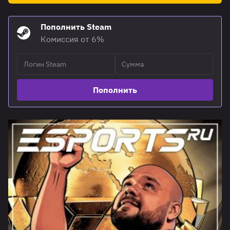
Пополнить Steam
Комиссия от 6%
Пополнить