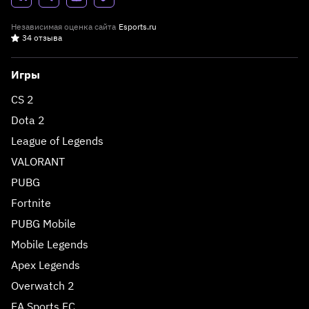
Независимая оценка сайта
Esports.ru
34 отзыва
Игры
CS 2
Dota 2
League of Legends
VALORANT
PUBG
Fortnite
PUBG Mobile
Mobile Legends
Apex Legends
Overwatch 2
EA Sports FC