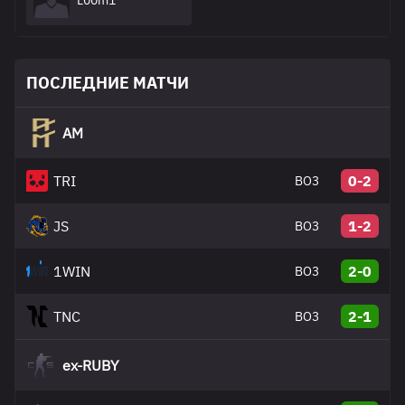
L00m1
ПОСЛЕДНИЕ МАТЧИ
AM
TRI
0-2
BO3
JS
1-2
BO3
1WIN
2-0
BO3
TNC
2-1
BO3
ex-RUBY