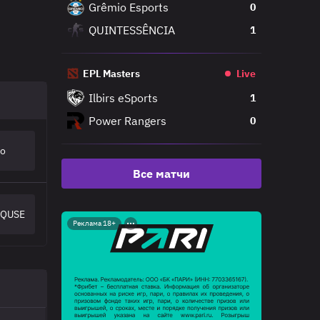
Grêmio Esports
0
QUINTESSÊNCIA
1
EPL Masters
Live
Ilbirs eSports
1
Power Rangers
0
to
Все матчи
QUSE
Реклама 18+