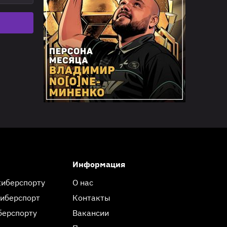
Информация
киберспорту
О нас
киберспорт
Контакты
берспорту
Вакансии