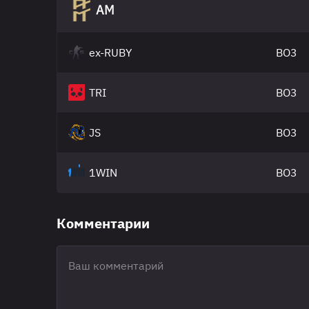
AM
ex-RUBY
BO3
TRI
BO3
JS
BO3
1WIN
BO3
Комментарии