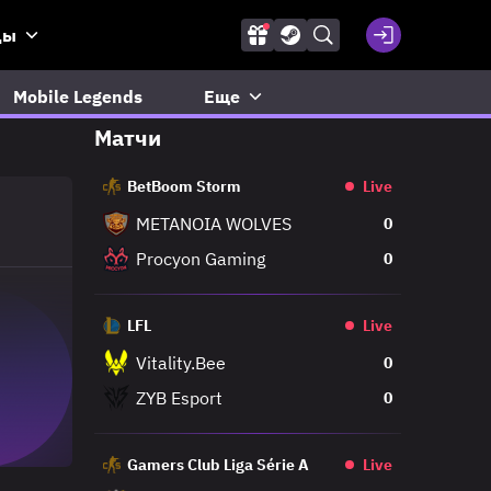
ды
Mobile Legends
Еще
Матчи
BetBoom Storm
Live
METANOIA WOLVES
0
Procyon Gaming
0
LFL
Live
Vitality.Bee
0
ZYB Esport
0
Gamers Club Liga Série A
Live