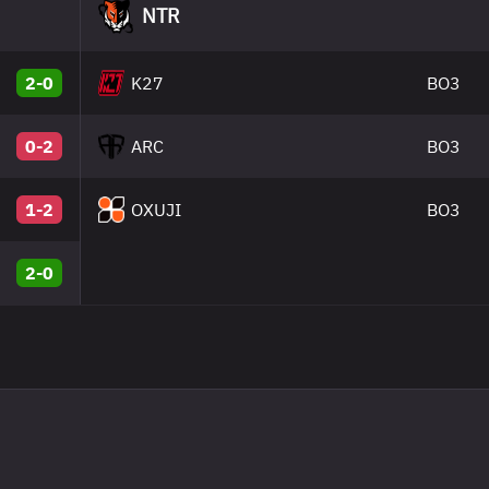
NTR
2-0
K27
BO3
0-2
ARC
BO3
1-2
OXUJI
BO3
2-0