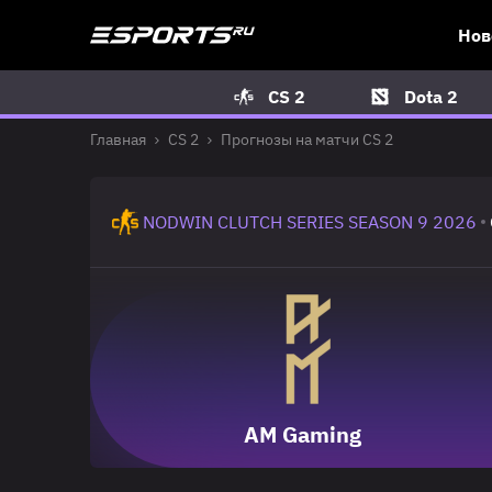
Нов
CS 2
Dota 2
Главная
CS 2
Прогнозы на матчи CS 2
NODWIN CLUTCH SERIES SEASON 9 2026
AM Gaming