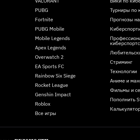
VALORANT
Вики по киб
PUBG
Турниры по 
Fortnite
Прогнозы на
PUBG Mobile
Киберспорт
Mobile Legends
Профессиона
киберспорт
Apex Legends
Любительск
Overwatch 2
Стриминг
EA Sports FC
Технологии
Rainbow Six Siege
Аниме и ман
Rocket League
Фильмы и с
Genshin Impact
Пополнить 
Roblox
Калькулятор
Все игры