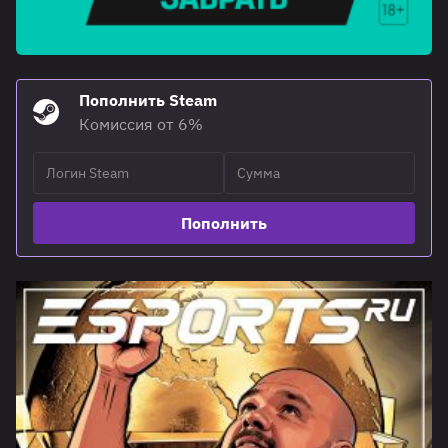
Пополнить Steam
Комиссия от 6%
Пополнить