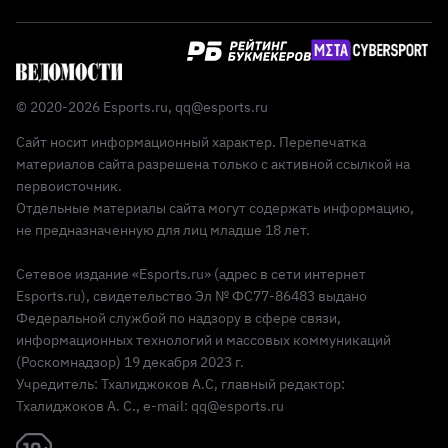
© 2020-2026 Esports.ru,
qq@esports.ru
Сайт носит информационный характер. Перепечатка
материалов сайта разрешена только с активной ссылкой на
первоисточник.
Отдельные материалы сайта могут содержать информацию,
не предназначенную для лиц младше 18 лет.
Сетевое издание «Esports.ru» (адрес в сети интернет
Esports.ru), свидетельство Эл № ФС77-86483 выдано
Федеральной службой по надзору в сфере связи,
информационных технологий и массовых коммуникаций
(Роскомнадзор) 19 декабря 2023 г.
Учредитель: Тхалиджоков А.С, главный редактор:
Тхалиджоков А. С., e-mail: qq@esports.ru