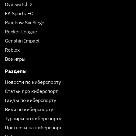
Overwatch 2
EA Sports FC
Rainbow Six Siege
Rocket League
Genshin Impact
Roblox
Все игры
Разделы
Новости по киберспорту
Статьи про киберспорт
Гайды по киберспорту
Вики по киберспорту
Турниры по киберспорту
Прогнозы на киберспорт