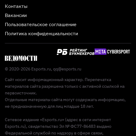
Контакты
Вакансии
Пользовательское соглашение
Политика конфиденциальности
© 2020-2026 Esports.ru,
qq@esports.ru
Сайт носит информационный характер. Перепечатка
материалов сайта разрешена только с активной ссылкой на
первоисточник.
Отдельные материалы сайта могут содержать информацию,
не предназначенную для лиц младше 18 лет.
Сетевое издание «Esports.ru» (адрес в сети интернет
Esports.ru), свидетельство Эл № ФС77-86483 выдано
Федеральной службой по надзору в сфере связи,