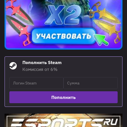
Пополнить Steam
Комиссия от 6%
Пополнить