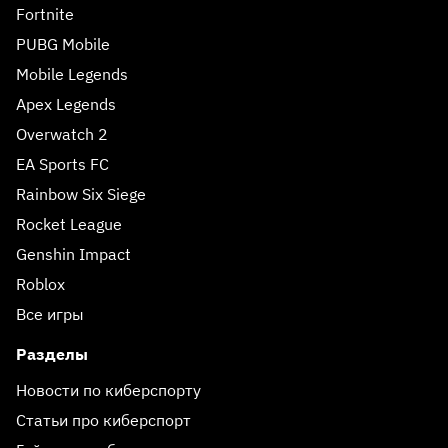
Fortnite
PUBG Mobile
Mobile Legends
Apex Legends
Overwatch 2
EA Sports FC
Rainbow Six Siege
Rocket League
Genshin Impact
Roblox
Все игры
Разделы
Новости по киберспорту
Статьи про киберспорт