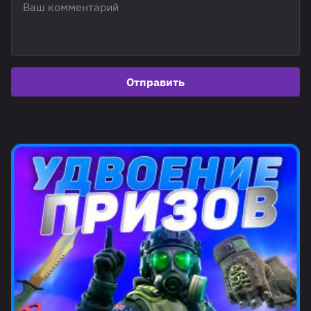
Отправить