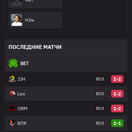
Vert
H1te
ПОСЛЕДНИЕ МАТЧИ
BET
JJH
1-2
BO3
Leo
1-2
BO3
ORM
1-2
BO3
NTR
2-1
BO3