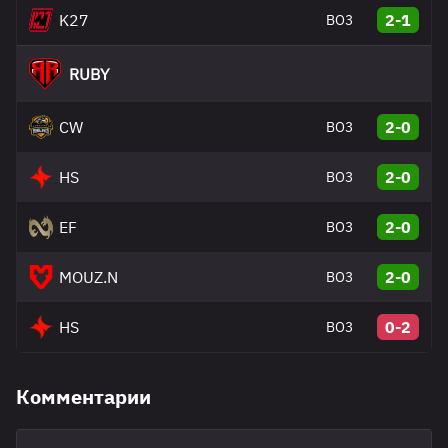
K27
2-1
BO3
RUBY
CW
2-0
BO3
HS
2-0
BO3
EF
2-0
BO3
MOUZ.N
2-0
BO3
HS
0-2
BO3
Комментарии