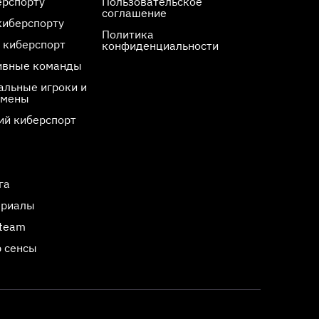
ерспорту
Пользовательское
соглашение
киберспорту
Политика
 киберспорт
конфиденциальности
ивные команды
льные игроки и
смены
ий киберспорт
га
ериалы
Steam
 сенсы