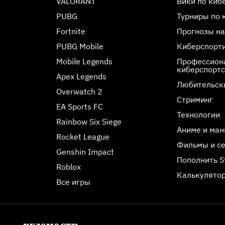
VALORANT
Вики по киб
PUBG
Турниры по 
Fortnite
Прогнозы на
PUBG Mobile
Киберспорт
Mobile Legends
Профессиона
киберспорт
Apex Legends
Любительск
Overwatch 2
Стриминг
EA Sports FC
Технологии
Rainbow Six Siege
Аниме и ман
Rocket League
Фильмы и с
Genshin Impact
Пополнить 
Roblox
Калькулятор
Все игры