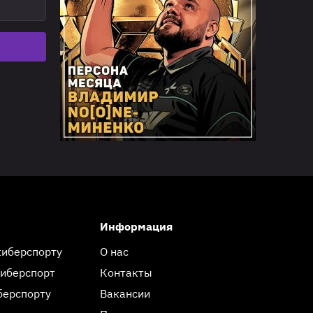
Информация
киберспорту
О нас
киберспорт
Контакты
берспорту
Вакансии