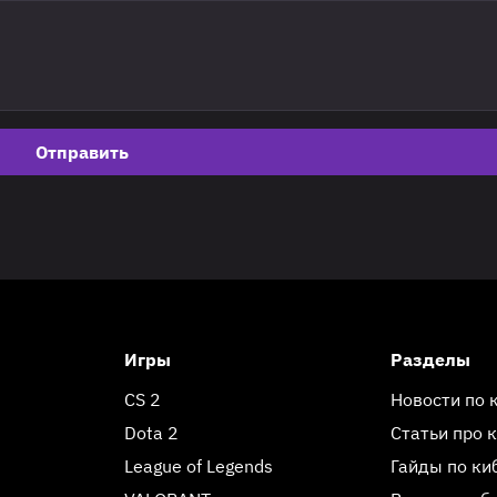
Отправить
Игры
Разделы
CS 2
Новости по 
Dota 2
Статьи про 
League of Legends
Гайды по ки