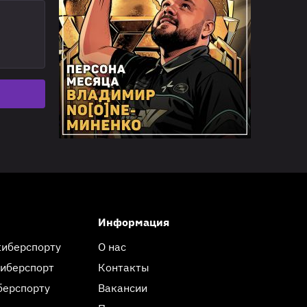
Информация
киберспорту
О нас
киберспорт
Контакты
берспорту
Вакансии