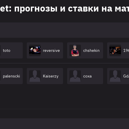
eet: прогнозы и ставки на ма
toto
reversive
chshekin
19
palenscki
Kaiserzy
coxa
Gd