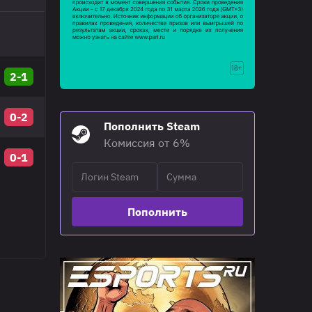
2-1
0-2
Пополнить Steam
Комиссия от 6%
0-1
Пополнить