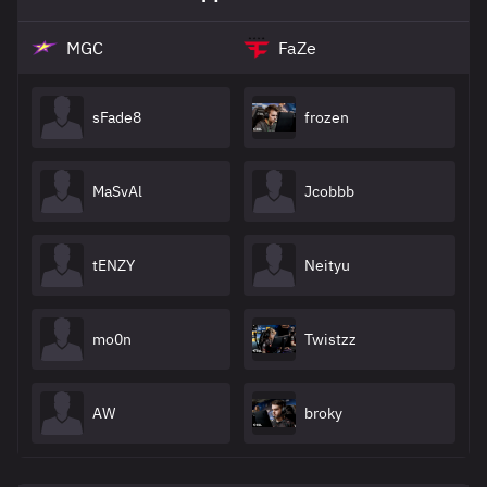
MGC
FaZe
sFade8
frozen
MaSvAl
Jcobbb
tENZY
Neityu
mo0n
Twistzz
AW
broky