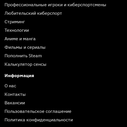
Профессиональные игроки и киберспортсмены
Любительский киберспорт
Стриминг
Технологии
Аниме и манга
Фильмы и сериалы
Пополнить Steam
Калькулятор сенсы
Информация
О нас
Контакты
Вакансии
Пользовательское соглашение
Политика конфиденциальности