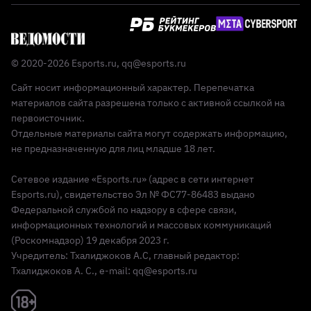
© 2020-2026 Esports.ru,
qq@esports.ru
Сайт носит информационный характер. Перепечатка
материалов сайта разрешена только с активной ссылкой на
первоисточник.
Отдельные материалы сайта могут содержать информацию,
не предназначенную для лиц младше 18 лет.
Сетевое издание «Esports.ru» (адрес в сети интернет
Esports.ru), свидетельство Эл № ФС77-86483 выдано
Федеральной службой по надзору в сфере связи,
информационных технологий и массовых коммуникаций
(Роскомнадзор) 19 декабря 2023 г.
Учредитель: Тхалиджоков А.С, главный редактор:
Тхалиджоков А. С., e-mail: qq@esports.ru
Реклама 18+