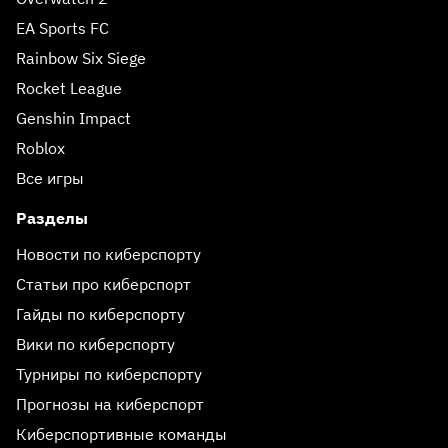
EA Sports FC
Rainbow Six Siege
Rocket League
Genshin Impact
Roblox
Все игры
Разделы
Новости по киберспорту
Статьи про киберспорт
Гайды по киберспорту
Вики по киберспорту
Турниры по киберспорту
Прогнозы на киберспорт
Киберспортивные команды