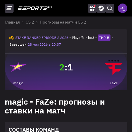
Главная
CS 2
Прогнозы на матчи CS 2
STAKE RANKED EPISODE 2 2026
Playoffs
bo3
ТИР-B
Завершен
28 мая 2026 в 20:37
2
:
1
magic
FaZe
magic - FaZe: прогнозы и
ставки на матч
СОСТАВЫ КОМАНД